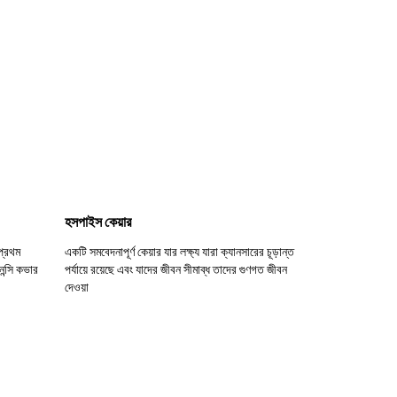
হসপাইস কেয়ার
প্রথম
একটি সমবেদনাপূর্ণ কেয়ার যার লক্ষ্য যারা ক্যানসারের চূড়ান্ত
েন্সি কভার
পর্যায়ে রয়েছে এবং যাদের জীবন সীমাব্ধ তাদের গুণগত জীবন
দেওয়া