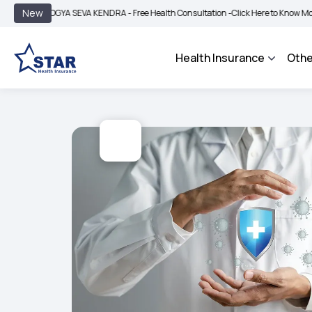
|
New
OGYA SEVA KENDRA - Free Health Consultation -
Click Here to Know More
BIMA B
Health Insurance
Othe