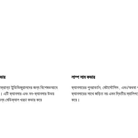
কভার
লাম্প সাম কভার
ক্রান্ত ইন্ডিভিজুয়ালদের জন্য বিশেষভআবে
ক্যানসারের পুনরাবর্তন, মেটাস্টেসিস , এবং/অথবা 
। এটি ক্যানসার এবং নন-ক্যানসার উভয়
ক্যানসারের সাথে জড়িত নয় এমন দ্বিতীয় ম্যালিগন
ন্য মেডিক্যাল খরচা কভার করে
করে।