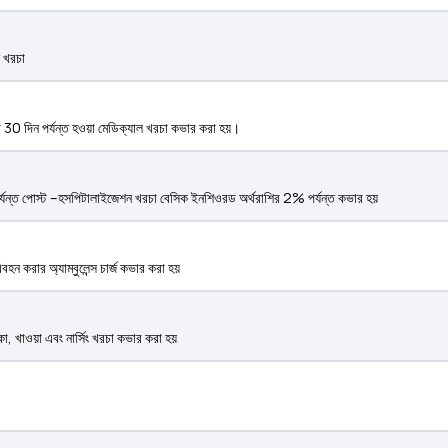
ন খরচা
ে 30 দিন পর্যন্ত হওয়া মেডিক্যাল খরচা কভার করা হয়।
র্যন্ত পোস্ট –হসপিটালাইজেশন খরচা বেসিক ইনশিওরড অর্থরাশির 2% পর্যন্ত কভার হয়
বহন করার অ্যাম্বুলেন্স চার্জ কভার করা হয়
াকা, খাওয়া এবং নার্সিং খরচা কভার করা হয়