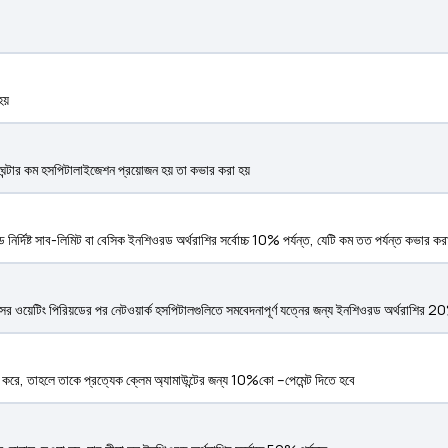
হয়
24 ঘন্টার কম হসপিটালাইজেশন প্রয়োজন হয় তা কভার করা হয়
ডে নির্দিষ্ট সাব-লিমিট বা বেসিক ইনশিওরড অর্থরাশির সর্বোচ্চ 10% পর্যন্ত, যেটি কম তত পর্যন্ত কভার ক
 মাসের ওয়েটিং পিরিয়ডের পর নেটওয়ার্ক হসপিটালগুলিতে সমবেদনাপূর্ণ যত্নের জন্য ইনশিওরড অর্থরাশির 2
করে, তাহলে তাকে প্রত্যেক ক্লেম অ্যামাউন্টের জন্য 10%কো –পেমেন্ট দিতে হবে