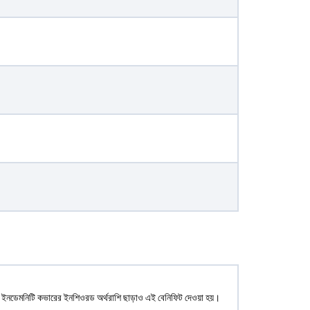
ওতায় ইনডেমনিটি কভারের ইনশিওরড অর্থরাশি ছাড়াও এই বেনিফিট দেওয়া হয়।