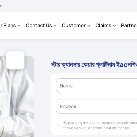
HAROSA - An Integrated Grievance Management System to facilitate the policyholde
r Plans
Contact Us
Customer
Claims
Partne
স্টার ক্যানসার কেয়ার প্লাটিনাম ইacনশিও
By providing my details, I consent to receive a
through any valid communication channel.