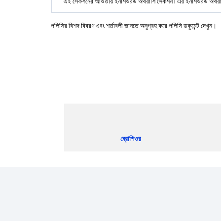
এই সেকশনের আওতায় ইনশিওরড অর্থরাশি সেকশন I এর ইনশিওরড অর্থ
পলিসির বিশদ বিবরণ এবং শর্তাবলী জানতে অনুগ্রহ করে পলিসি ডকুমেন্ট দেখুন।
ব্রোশিওর