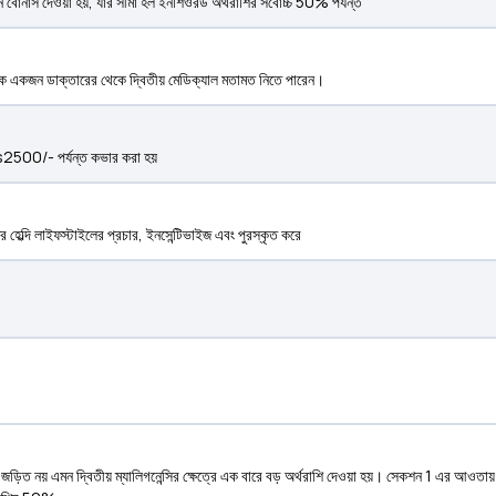
 বোনাস দেওয়া হয়, যার সীমা হল ইনশিওরড অর্থরাশির সর্বোচ্চ 50% পর্যন্ত
েকে একজন ডাক্তারের থেকে দ্বিতীয় মেডিক্যাল মতামত নিতে পারেন।
Rs2500/- পর্যন্ত কভার করা হয়
 হেল্দি লাইফস্টাইলের প্রচার, ইনসেন্টিভাইজ এবং পুরস্কৃত করে
াথে জড়িত নয় এমন দ্বিতীয় ম্যালিগনেন্সির ক্ষেত্রে এক বারে বড় অর্থরাশি দেওয়া হয়। সেকশন 1 এর আ