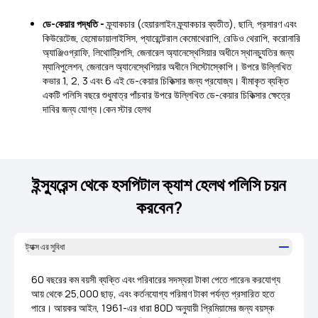
ডে-কেয়ার পদ্ধতি -
ফ্র্যাকচার (হেয়ারলাইন ফ্র্যাকচার ব্যতীত), ছানি, প্রসারণ এবং
কিউরেটেজ, হেমোডায়ালাইসিস, প্যারেন্টেরাল কেমোথেরাপি, রেডিও থেরাপি, করোনারি
অ্যাঞ্জিওগ্রাফি, লিথোট্রিপসি, জেনারেল অ্যানেস্থেসিয়ার অধীনে স্থানচ্যুতির জন্য
ম্যানিপুলেশন, জেনারেল অ্যানেস্থেশিয়ার অধীনে সিস্টোস্কোপি। উপরে উল্লিখিত
কভার 1, 2, 3 এবং 6 এই ডে-কেয়ার চিকিত্সার জন্য প্রযোজ্য। বীমাকৃত ব্যক্তি
একটি পলিসি বছরে শুধুমাত্র পাঁচবার উপরে উল্লিখিত ডে-কেয়ার চিকিত্সার ক্ষেত্রে
দাবির জন্য যোগ্য।কেন স্টার হেলথ
ইন্স্যুরেন্স থেকে হসপিটাল ক্যাশ হেলথ পলিসি চয়ন
করবেন?
ট্যাক্স এর সুবিধা
60 বছরের কম বয়সী ব্যক্তি এবং পরিবারের সদস্যরা টাকা পেতে পারেন৷ করযোগ্য
আয় থেকে 25,000 ছাড়, এবং কর্তনযোগ্য পরিমাণ টাকা পর্যন্ত প্রসারিত হতে
পারে। আয়কর আইন, 1961-এর ধারা 80D অনুযায়ী প্রিমিয়ামের জন্য বয়স্ক