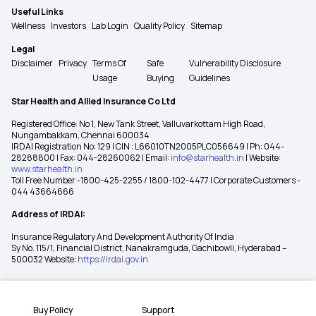
Useful Links
Wellness
Investors
Lab Login
Quality Policy
Sitemap
Legal
Disclaimer
Privacy
Terms Of
Safe
Vulnerability Disclosure
Usage
Buying
Guidelines
Star Health and Allied Insurance Co Ltd
Registered Office: No 1, New Tank Street, Valluvarkottam High Road,
Nungambakkam, Chennai 600034
IRDAI Registration No: 129 | CIN : L66010TN2005PLC056649 | Ph: 044-
28288800 | Fax: 044-28260062 | Email:
info@starhealth.in
| Website:
www.starhealth.in
Toll Free Number -1800-425-2255 / 1800-102-4477 | Corporate Customers -
044 43664666
Address of IRDAI:
Insurance Regulatory And Development Authority Of India
Sy No. 115/1, Financial District, Nanakramguda, Gachibowli, Hyderabad –
500032 Website:
https://irdai.gov.in
Buy Policy
Support