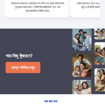
আমাদের ওয়েলনেস প্রোগ্রামে অংশ নিন এবং সুস্থ থাকার জন্য
ল্যাব নমুনা ঘরে পেতে এবং দোরগো
পুরস্কার অর্জন করুন। রিনিউ ডিসকাউন্টগুলি পেতে সেই
জুড়ে 1,635টি ডায়াগনস্টিক 
পুরস্কারগুলিকে রিডিম করুন৷
আর কিছু খুঁজছেন?
সমস্ত পলিসির দেখুন
শুরু করা যাক