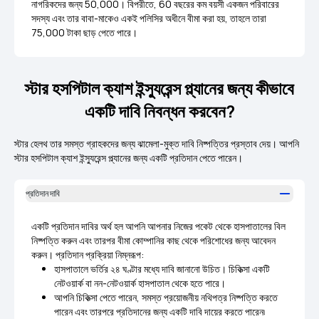
নাগরিকদের জন্য 50,000। বিপরীতে, 60 বছরের কম বয়সী একজন পরিবারের
সদস্য এবং তার বাবা-মাকেও একই পলিসির অধীনে বীমা করা হয়, তাহলে তারা
75,000 টাকা ছাড় পেতে পারে।
স্টার হসপিটাল ক্যাশ ইন্স্যুরেন্স প্ল্যানের জন্য কীভাবে
একটি দাবি নিবন্ধন করবেন?
স্টার হেলথ তার সমস্ত গ্রাহকদের জন্য ঝামেলা-মুক্ত দাবি নিষ্পত্তির প্রস্তাব দেয়। আপনি
স্টার হসপিটাল ক্যাশ ইন্স্যুরেন্স প্ল্যানের জন্য একটি প্রতিদান পেতে পারেন।
প্রতিদান দাবি
একটি প্রতিদান দাবির অর্থ হল আপনি আপনার নিজের পকেট থেকে হাসপাতালের বিল
নিষ্পত্তি করুন এবং তারপর বীমা কোম্পানির কাছ থেকে পরিশোধের জন্য আবেদন
করুন। প্রতিদান প্রক্রিয়া নিম্নরূপ:
হাসপাতালে ভর্তির ২৪ ঘণ্টার মধ্যে দাবি জানানো উচিত। চিকিত্সা একটি
নেটওয়ার্ক বা নন-নেটওয়ার্ক হাসপাতাল থেকে হতে পারে।
আপনি চিকিত্সা পেতে পারেন, সমস্ত প্রয়োজনীয় নথিপত্র নিষ্পত্তি করতে
পারেন এবং তারপরে প্রতিদানের জন্য একটি দাবি দায়ের করতে পারেন৷