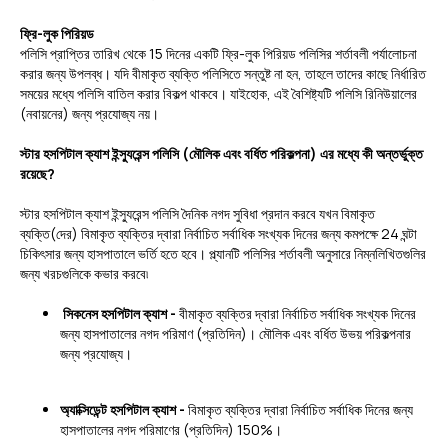
ফ্রি-লুক পিরিয়ড
পলিসি প্রাপ্তির তারিখ থেকে 15 দিনের একটি ফ্রি-লুক পিরিয়ড পলিসির শর্তাবলী পর্যালোচনা
করার জন্য উপলব্ধ। যদি বীমাকৃত ব্যক্তি পলিসিতে সন্তুষ্ট না হন, তাহলে তাদের কাছে নির্ধারিত
সময়ের মধ্যে পলিসি বাতিল করার বিকল্প থাকবে। যাইহোক, এই বৈশিষ্ট্যটি পলিসি রিনিউয়ালের
(নবায়নের) জন্য প্রযোজ্য নয়।
স্টার হসপিটাল ক্যাশ ইন্স্যুরেন্স পলিসি (মৌলিক এবং বর্ধিত পরিকল্পনা) এর মধ্যে কী অন্তর্ভুক্ত
রয়েছে?
স্টার হসপিটাল ক্যাশ ইন্স্যুরেন্স পলিসি দৈনিক নগদ সুবিধা প্রদান করবে যখন বিমাকৃত
ব্যক্তি(দের) বিমাকৃত ব্যক্তির দ্বারা নির্বাচিত সর্বাধিক সংখ্যক দিনের জন্য কমপক্ষে 24 ঘন্টা
চিকিৎসার জন্য হাসপাতালে ভর্তি হতে হবে। প্ল্যানটি পলিসির শর্তাবলী অনুসারে নিম্নলিখিতগুলির
জন্য খরচগুলিকে কভার করবে৷
সিকনেস হসপিটাল ক্যাশ -
বীমাকৃত ব্যক্তির দ্বারা নির্বাচিত সর্বাধিক সংখ্যক দিনের
জন্য হাসপাতালের নগদ পরিমাণ (প্রতিদিন)। মৌলিক এবং বর্ধিত উভয় পরিকল্পনার
জন্য প্রযোজ্য।
অ্যাক্সিডেন্ট হসপিটাল ক্যাশ -
বিমাকৃত ব্যক্তির দ্বারা নির্বাচিত সর্বাধিক দিনের জন্য
হাসপাতালের নগদ পরিমাণের (প্রতিদিন) 150%।