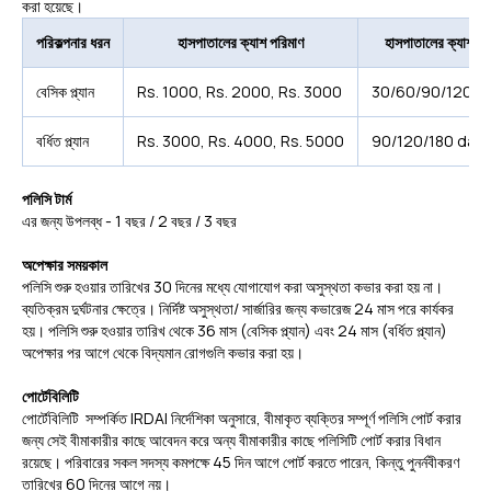
করা হয়েছে।
পরিকল্পনার ধরন
হাসপাতালের ক্যাশ পরিমাণ
হাসপাতালের ক্যাশ ডে
বেসিক প্ল্যান
Rs. 1000, Rs. 2000, Rs. 3000
30/60/90/120/1
বর্ধিত প্ল্যান
Rs. 3000, Rs. 4000, Rs. 5000
90/120/180 day
পলিসি টার্ম
এর জন্য উপলব্ধ - 1 বছর / 2 বছর / 3 বছর
অপেক্ষার সময়কাল
পলিসি শুরু হওয়ার তারিখের 30 দিনের মধ্যে যোগাযোগ করা অসুস্থতা কভার করা হয় না।
ব্যতিক্রম দুর্ঘটনার ক্ষেত্রে। নির্দিষ্ট অসুস্থতা/ সার্জারির জন্য কভারেজ 24 মাস পরে কার্যকর
হয়। পলিসি শুরু হওয়ার তারিখ থেকে 36 মাস (বেসিক প্ল্যান) এবং 24 মাস (বর্ধিত প্ল্যান)
অপেক্ষার পর আগে থেকে বিদ্যমান রোগগুলি কভার করা হয়।
পোর্টেবিলিটি
পোর্টেবিলিটি সম্পর্কিত IRDAI নির্দেশিকা অনুসারে, বীমাকৃত ব্যক্তির সম্পূর্ণ পলিসি পোর্ট করার
জন্য সেই বীমাকারীর কাছে আবেদন করে অন্য বীমাকারীর কাছে পলিসিটি পোর্ট করার বিধান
রয়েছে। পরিবারের সকল সদস্য কমপক্ষে 45 দিন আগে পোর্ট করতে পারেন, কিন্তু পুনর্নবীকরণ
তারিখের 60 দিনের আগে নয়।