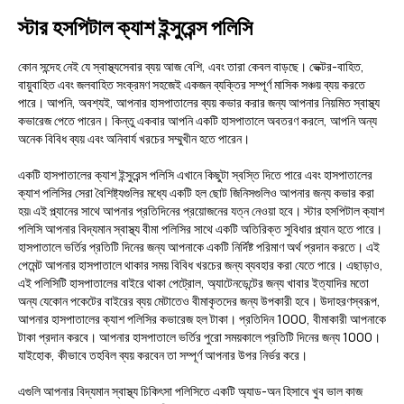
স্টার হসপিটাল ক্যাশ ইন্সুরেন্স পলিসি
কোন সন্দেহ নেই যে স্বাস্থ্যসেবার ব্যয় আজ বেশি, এবং তারা কেবল বাড়ছে। ভেক্টর-বাহিত,
বায়ুবাহিত এবং জলবাহিত সংক্রমণ সহজেই একজন ব্যক্তির সম্পূর্ণ মাসিক সঞ্চয় ব্যয় করতে
পারে। আপনি, অবশ্যই, আপনার হাসপাতালের ব্যয় কভার করার জন্য আপনার নিয়মিত স্বাস্থ্য
কভারেজ পেতে পারেন। কিন্তু একবার আপনি একটি হাসপাতালে অবতরণ করলে, আপনি অন্য
অনেক বিবিধ ব্যয় এবং অনিবার্য খরচের সম্মুখীন হতে পারেন।
একটি হাসপাতালের ক্যাশ ইন্সুরেন্স পলিসি এখানে কিছুটা স্বস্তি দিতে পারে এবং হাসপাতালের
ক্যাশ পলিসির সেরা বৈশিষ্ট্যগুলির মধ্যে একটি হল ছোট জিনিসগুলিও আপনার জন্য কভার করা
হয়৷ এই প্ল্যানের সাথে আপনার প্রতিদিনের প্রয়োজনের যত্ন নেওয়া হবে। স্টার হসপিটাল ক্যাশ
পলিসি আপনার বিদ্যমান স্বাস্থ্য বীমা পলিসির সাথে একটি অতিরিক্ত সুবিধার প্ল্যান হতে পারে।
হাসপাতালে ভর্তির প্রতিটি দিনের জন্য আপনাকে একটি নির্দিষ্ট পরিমাণ অর্থ প্রদান করতে। এই
পেমেন্ট আপনার হাসপাতালে থাকার সময় বিবিধ খরচের জন্য ব্যবহার করা যেতে পারে। এছাড়াও,
এই পলিসিটি হাসপাতালের বাইরে থাকা পেট্রোল, অ্যাটেনডেন্টের জন্য খাবার ইত্যাদির মতো
অন্য যেকোন পকেটের বাইরের ব্যয় মেটাতেও বীমাকৃতদের জন্য উপকারী হবে। উদাহরণস্বরূপ,
আপনার হাসপাতালের ক্যাশ পলিসির কভারেজ হল টাকা। প্রতিদিন 1000, বীমাকারী আপনাকে
টাকা প্রদান করবে। আপনার হাসপাতালে ভর্তির পুরো সময়কালে প্রতিটি দিনের জন্য 1000।
যাইহোক, কীভাবে তহবিল ব্যয় করবেন তা সম্পূর্ণ আপনার উপর নির্ভর করে।
এগুলি আপনার বিদ্যমান স্বাস্থ্য চিকিৎসা পলিসিতে একটি অ্যাড-অন হিসাবে খুব ভাল কাজ