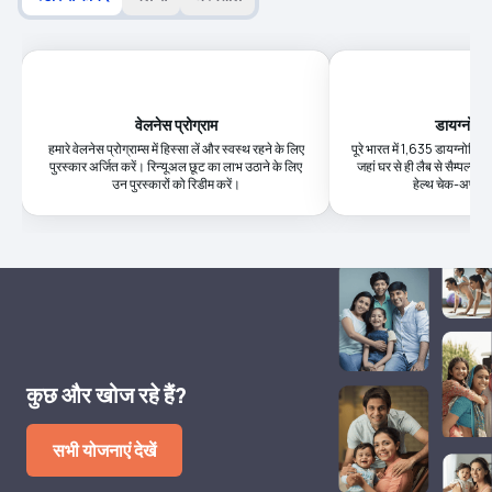
वेलनेस प्रोग्राम
डायग्नोस्टि
हमारे वेलनेस प्रोग्राम्स में हिस्सा लें और स्वस्थ रहने के लिए
पूरे भारत में 1,635 डायग्नोस्टिक क
पुरस्कार अर्जित करें। रिन्यूअल छूट का लाभ उठाने के लिए
जहां घर से ही लैब से सैम्पल्स 
उन पुरस्कारों को रिडीम करें।
हेल्थ चेक-अप की
कुछ और खोज रहे हैं?
सभी योजनाएं देखें