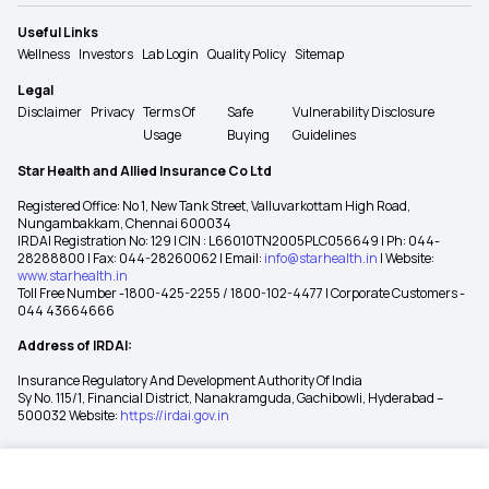
Useful Links
Wellness
Investors
Lab Login
Quality Policy
Sitemap
Legal
Disclaimer
Privacy
Terms Of
Safe
Vulnerability Disclosure
Usage
Buying
Guidelines
Star Health and Allied Insurance Co Ltd
Registered Office: No 1, New Tank Street, Valluvarkottam High Road,
Nungambakkam, Chennai 600034
IRDAI Registration No: 129 | CIN : L66010TN2005PLC056649 | Ph: 044-
28288800 | Fax: 044-28260062 | Email:
info@starhealth.in
| Website:
www.starhealth.in
Toll Free Number -1800-425-2255 / 1800-102-4477 | Corporate Customers -
044 43664666
Address of IRDAI:
Insurance Regulatory And Development Authority Of India
Sy No. 115/1, Financial District, Nanakramguda, Gachibowli, Hyderabad –
500032 Website:
https://irdai.gov.in