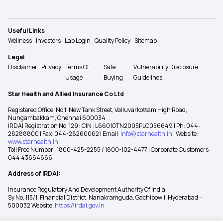
Useful Links
Wellness
Investors
Lab Login
Quality Policy
Sitemap
Legal
Disclaimer
Privacy
Terms Of
Safe
Vulnerability Disclosure
Usage
Buying
Guidelines
Star Health and Allied Insurance Co Ltd
Registered Office: No 1, New Tank Street, Valluvarkottam High Road,
Nungambakkam, Chennai 600034
IRDAI Registration No: 129 | CIN : L66010TN2005PLC056649 | Ph: 044-
28288800 | Fax: 044-28260062 | Email:
info@starhealth.in
| Website:
www.starhealth.in
Toll Free Number -1800-425-2255 / 1800-102-4477 | Corporate Customers -
044 43664666
Address of IRDAI:
Insurance Regulatory And Development Authority Of India
Sy No. 115/1, Financial District, Nanakramguda, Gachibowli, Hyderabad –
500032 Website:
https://irdai.gov.in