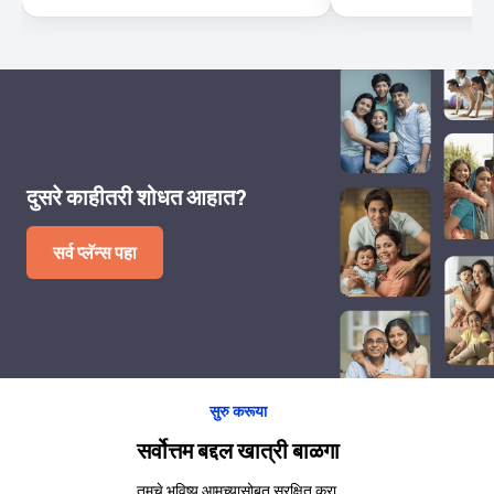
दुसरे काहीतरी शोधत आहात?
सर्व प्लॅन्स पहा
सुरु करूया
सर्वोत्तम बद्दल खात्री बाळगा
तुमचे भविष्य आमच्यासोबत सुरक्षित करा.