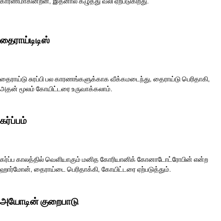
காரணமாகின்றன, இதனால் கழுத்து வலி ஏற்படுகிறது.
தைராய்டிடிஸ்
தைராய்டு சுரப்பி பல காரணங்களுக்காக வீக்கமடைந்து, தைராய்டு பெரிதாகி,
அதன் மூலம் கோயிட்டரை உருவாக்கலாம்.
கர்ப்பம்
கர்ப்ப காலத்தில் வெளியாகும் மனித கோரியானிக் கோனாடோட்ரோபின் என்ற
ஹார்மோன், தைராய்டை பெரிதாக்கி, கோயிட்டரை ஏற்படுத்தும்.
அயோடின் குறைபாடு