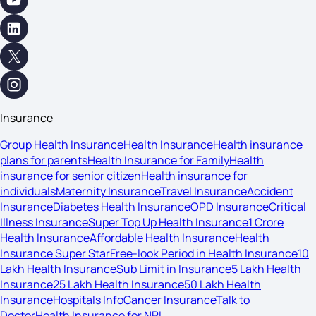
Insurance
Group Health Insurance
Health Insurance
Health insurance
plans for parents
Health Insurance for Family
Health
insurance for senior citizen
Health insurance for
individuals
Maternity Insurance
Travel Insurance
Accident
Insurance
Diabetes Health Insurance
OPD Insurance
Critical
Illness Insurance
Super Top Up Health Insurance
1 Crore
Health Insurance
Affordable Health Insurance
Health
Insurance Super Star
Free-look Period in Health Insurance
10
Lakh Health Insurance
Sub Limit in Insurance
5 Lakh Health
Insurance
25 Lakh Health Insurance
50 Lakh Health
Insurance
Hospitals Info
Cancer Insurance
Talk to
Doctor
Health Insurance for NRI