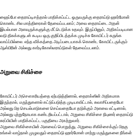
ஹைப்போ தைராய்டிசத்தால் பாதிக்கப்பட்ட ஒருவருக்கு தைராய்டு ஹார்மோன்
கொண்ட சில மாத்திரைகள் தேவைப்படலாம்; அவை தைராய்டை அதன்
இயல்பான அளவுருக்களுக்கு மீட்டெடுக்க உதவும். இருப்பினும், அதிகப்படியான
வடு திசுக்களுடன் கூடிய ஒரு குறிப்பிடத்தக்க முடிச்சு கோயிட்டர் சுருங்க
வாய்ப்பில்லை. எந்த வீக்கத்தை அடிப்படையாகக் கொண்ட கோயிட்டருக்கும்
ஆஸ்பிரின் அல்லது கார்டிகோஸ்டீராய்டுகள் தேவைப்படலாம்.
அறுவை சிகிச்சை
கோயிட்டர் அசௌகரியத்தை ஏற்படுத்தினால், தைராக்ஸின் அதிகமாக
இருந்தால், மருந்துகளால் கட்டுப்படுத்த முடியாவிட்டால், சுவாசிப்பதையோ
அல்லது பிற செயல்பாடுகளை செய்வதையோ தடுக்கும் அளவை எட்டினால்,
அல்லது புற்றுநோயாக கண்டறியப்பட்டால், அறுவை சிகிச்சை நிபுணர் தைராய்டு
சுரப்பியின் பாதிக்கப்பட்ட பகுதியை அகற்றுவார்.
அறுவை சிகிச்சையின் அளவைப் பொறுத்து, அறுவை சிகிச்சைக்குப் பிறகு
உங்கள் வாழ்நாள் முழுவதும் தைராய்டு ஹார்மோன் மாற்று மருந்துகளை நீங்கள்