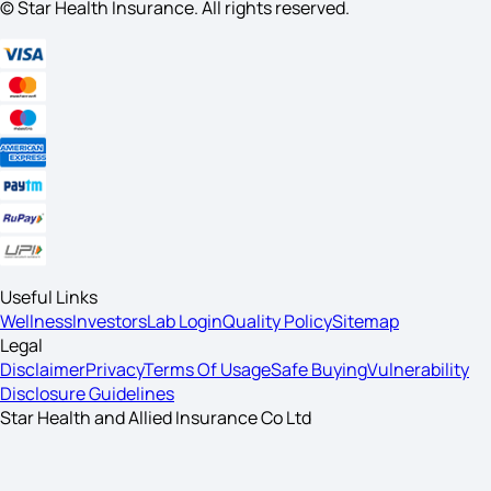
© Star Health Insurance. All rights reserved.
Useful Links
Wellness
Investors
Lab Login
Quality Policy
Sitemap
Legal
Disclaimer
Privacy
Terms Of Usage
Safe Buying
Vulnerability
Disclosure Guidelines
Star Health and Allied Insurance Co Ltd