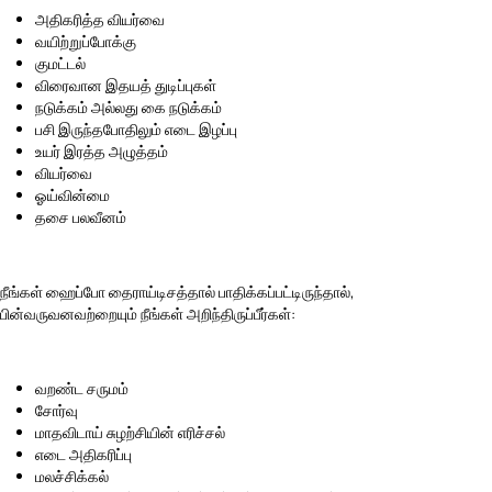
அதிகரித்த வியர்வை
வயிற்றுப்போக்கு
குமட்டல்
விரைவான இதயத் துடிப்புகள்
நடுக்கம் அல்லது கை நடுக்கம்
பசி இருந்தபோதிலும் எடை இழப்பு
உயர் இரத்த அழுத்தம்
வியர்வை
ஓய்வின்மை
தசை பலவீனம்
நீங்கள் ஹைப்போ தைராய்டிசத்தால் பாதிக்கப்பட்டிருந்தால்,
பின்வருவனவற்றையும் நீங்கள் அறிந்திருப்பீர்கள்:
வறண்ட சருமம்
சோர்வு
மாதவிடாய் சுழற்சியின் எரிச்சல்
எடை அதிகரிப்பு
மலச்சிக்கல்