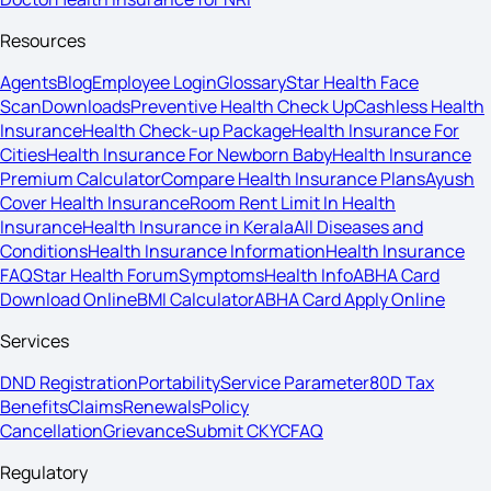
Resources
Agents
Blog
Employee Login
Glossary
Star Health Face
Scan
Downloads
Preventive Health Check Up
Cashless Health
Insurance
Health Check-up Package
Health Insurance For
Cities
Health Insurance For Newborn Baby
Health Insurance
Premium Calculator
Compare Health Insurance Plans
Ayush
Cover Health Insurance
Room Rent Limit In Health
Insurance
Health Insurance in Kerala
All Diseases and
Conditions
Health Insurance Information
Health Insurance
FAQ
Star Health Forum
Symptoms
Health Info
ABHA Card
Download Online
BMI Calculator
ABHA Card Apply Online
Services
DND Registration
Portability
Service Parameter
80D Tax
Benefits
Claims
Renewals
Policy
Cancellation
Grievance
Submit CKYC
FAQ
Regulatory