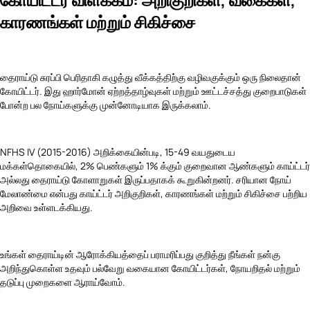
காரணங்கள் மற்றும் சிகிச்சை
தைராய்டு சுரப்பி பெரிதாகி கழுத்து வீக்கத்திற்கு வழிவகுக்கும் ஒரு நிலைதான்
கோயிட்டர். இது ஹார்மோன் ஏற்றத்தாழ்வுகள் மற்றும் ஊட்டச்சத்து குறைபாடுகள்
போன்ற பல நோய்களுக்கு முன்னோடியாக இருக்கலாம்.
NFHS IV (2015-2016) அறிக்கையின்படி, 15-49 வயதுடைய
மக்கள்தொகையில், 2% பெண்களும் 1% க்கும் குறைவான ஆண்களும் காய்ட்டர்
அல்லது தைராய்டு கோளாறுகள் இருப்பதாகக் கூறுகின்றனர். சரியான நோய்
மேலாண்மை என்பது காய்ட்டர் அறிகுறிகள், காரணங்கள் மற்றும் சிகிச்சை பற்றிய
அறிவை உள்ளடக்கியது.
உங்கள் தைராய்டின் ஆரோக்கியத்தைப் பராமரிப்பது குறித்து நீங்கள் நன்கு
அறிந்துகொள்ள உதவும் பல்வேறு வகையான கோயிட்டர்கள், நோயறிதல் மற்றும்
தடுப்பு முறைகளை ஆராய்வோம்.