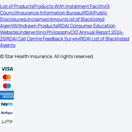
List of Products
Products With Instalment Facility
GI
Council
Insurance Information Bureau
IRDAI
Public
Disclosures
Unclaimed Amount
List of Blacklisted
Agent
Withdrawn Products
IRDAI Consumer Education
Website
Underwriting Philosophy
CIO Annual Report 2024-
25
IRDAI Call Centre Feedback Survey
IRDAI List of Blacklisted
Agents
© Star Health Insurance. All rights reserved.