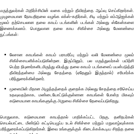
மருத்துவர்கள் அதிர்ச்சியின் வகை மற்றும் தீவிரத்தை ஆய்வு செய்கிறார்கள்.
முழுமையான நோயறிதலை வழங்க எக்ஸ்-கதிர்கள், சிடி மற்றும் எம்ஆர்ஐக்கள்
மூலம் தற்செயலான தலை காயப் படங்களின் படங்கள் அல்லது ஸ்கேன்களை
இணைக்கலாம். பொதுவான தலை காய சிகிச்சை அல்லது மேலாண்மை
நுட்பங்கள்:
லேசான காயங்கள் காயம் பராமரிப்பு மற்றும் வலி மேலாண்மை மூலம்
சிகிச்சையளிக்கப்படுகின்றன. இருப்பினும், பல மருத்துவர்கள் பயிற்சி
பெற்ற நிபுணர்களிடமிருந்து விபத்து தலை காயம் படங்களைப் பயன்படுத்தி
தீவிரத்தன்மை அல்லது சேதத்தை (ஏதேனும் இருந்தால்) சரிபார்க்க
பரிந்துரைக்கின்றனர்.
மூளையின் மீதான அழுத்தத்தைக் குறைக்க அல்லது சேதத்தை சரிசெய்ய
உதவுவதற்காக, மண்டையோட்டுக்குள்ளான காயங்கள் போன்ற மிகவும்
கடுமையான காயங்களுக்கு அறுவை சிகிச்சை தேவைப்படுகிறது.
பொதுவாக, கடுமையான காயத்தால் பாதிக்கப்பட்ட பிறகு, தனிநபர்கள்
செயல்பாட்டை மீண்டும் கட்டியெழுப்ப உடல் சிகிச்சை மற்றும் மறுவாழ்வுக்காக
பரிந்துரைக்கப்படுகிறார்கள். இவை உங்களுக்குக் கிடைக்கக்கூடிய சிறந்த தலை