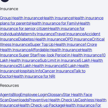
Insurance
Group Health Insurance
Health Insurance
Health insurance
plans for parents
Health Insurance for Family
Health
insurance for senior citizen
Health insurance for
individuals
Maternity Insurance
Travel Insurance
Accident
Insurance
Diabetes Health Insurance
OPD Insurance
Critical
Illness Insurance
Super Top Up Health Insurance
1 Crore
Health Insurance
Affordable Health Insurance
Health
Insurance Super Star
Free-look Period in Health Insurance
10
Lakh Health Insurance
Sub Limit in Insurance
5 Lakh Health
Insurance
25 Lakh Health Insurance
50 Lakh Health
Insurance
Hospitals Info
Cancer Insurance
Talk to
Doctor
Health Insurance for NRI
Resources
Agents
Blog
Employee Login
Glossary
Star Health Face
Scan
Downloads
Preventive Health Check Up
Cashless Health
Insurance
Health Check-up Package
Health Insurance For