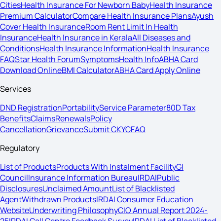
Cities
Health Insurance For Newborn Baby
Health Insurance
Premium Calculator
Compare Health Insurance Plans
Ayush
Cover Health Insurance
Room Rent Limit In Health
Insurance
Health Insurance in Kerala
All Diseases and
Conditions
Health Insurance Information
Health Insurance
FAQ
Star Health Forum
Symptoms
Health Info
ABHA Card
Download Online
BMI Calculator
ABHA Card Apply Online
Services
DND Registration
Portability
Service Parameter
80D Tax
Benefits
Claims
Renewals
Policy
Cancellation
Grievance
Submit CKYC
FAQ
Regulatory
List of Products
Products With Instalment Facility
GI
Council
Insurance Information Bureau
IRDAI
Public
Disclosures
Unclaimed Amount
List of Blacklisted
Agent
Withdrawn Products
IRDAI Consumer Education
Website
Underwriting Philosophy
CIO Annual Report 2024-