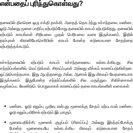
என்பதைப் புரிந்துகொள்வது?
தலையில் திடீரென ஒரு சக்தி தாக்கி, அதைத் தொடர்ந்து உச்சந்தலை, மண்டை
ஓடு அல்லது மூளை பாதிப்பு ஏற்படும்போது தலையில் காயம் ஏற்படுகிறது. தலையில்
ஏற்படும் காயங்கள் சிறியவை முதல் பெரியவை வரை இருக்கலாம், இதில்
நரம்புகள் கிரானியோசெரிபிரல் காயம் போன்ற கடுமையான சேதத்தை
ஏற்படுத்தக்கூடும்.
உச்சந்தலையில் ஏற்படும் காயம் உச்சந்தலையை உள்ளடக்கியது; சில
சந்தர்ப்பங்களில், வெட்டுக்கள், சிராய்ப்புகள் அல்லது வீக்கம் காணப்படுகின்றன.
ஒட்டுமொத்தமாக, இது ஆபத்தானது அல்ல, ஆனால் இது மிகவும் வேதனையாக
இருக்கலாம். இதுபோன்ற சந்தர்ப்பங்களில் சில மருத்துவ சிகிச்சைகள்
வழங்கப்பட வேண்டும். பொதுவாகக் காணப்படும் தலை காயங்களின் வகைகள்:
மண்டை ஓடு எலும்பு முறிவு என்பது மூளைக்கு சேதம் ஏற்படாமல் மண்டை
ஓடு எலும்பு விரிசல் ஏற்படும் இடமாகும்.
மூளையதிர்ச்சி, மூளைக் குழப்பம் (சிராய்ப்பு) அல்லது இரத்தப்போக்கு
போன்ற மூளையையே உள்ளடக்கிய மிகவும் கடுமையான சேதம்