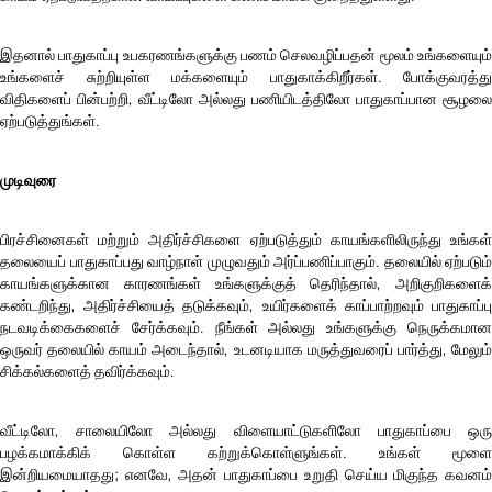
இதனால் பாதுகாப்பு உபகரணங்களுக்கு பணம் செலவழிப்பதன் மூலம் உங்களையும்
உங்களைச் சுற்றியுள்ள மக்களையும் பாதுகாக்கிறீர்கள். போக்குவரத்து
விதிகளைப் பின்பற்றி, வீட்டிலோ அல்லது பணியிடத்திலோ பாதுகாப்பான சூழலை
ஏற்படுத்துங்கள்.
முடிவுரை
பிரச்சினைகள் மற்றும் அதிர்ச்சிகளை ஏற்படுத்தும் காயங்களிலிருந்து உங்கள்
தலையைப் பாதுகாப்பது வாழ்நாள் முழுவதும் அர்ப்பணிப்பாகும். தலையில் ஏற்படும்
காயங்களுக்கான காரணங்கள் உங்களுக்குத் தெரிந்தால், அறிகுறிகளைக்
கண்டறிந்து, அதிர்ச்சியைத் தடுக்கவும், உயிர்களைக் காப்பாற்றவும் பாதுகாப்பு
நடவடிக்கைகளைச் சேர்க்கவும். நீங்கள் அல்லது உங்களுக்கு நெருக்கமான
ஒருவர் தலையில் காயம் அடைந்தால், உடனடியாக மருத்துவரைப் பார்த்து, மேலும்
சிக்கல்களைத் தவிர்க்கவும்.
வீட்டிலோ, சாலையிலோ அல்லது விளையாட்டுகளிலோ பாதுகாப்பை ஒரு
பழக்கமாக்கிக் கொள்ள கற்றுக்கொள்ளுங்கள். உங்கள் மூளை
இன்றியமையாதது; எனவே, அதன் பாதுகாப்பை உறுதி செய்ய மிகுந்த கவனம்