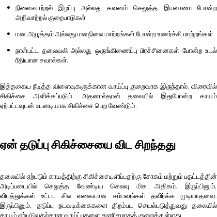
நினைவாற்றல் இழப்பு அல்லது கவனம் செலுத்த இயலாமை போன்ற
அறிவாற்றல் குறைபாடுகள்
மன அழுத்தம் அல்லது மனநிலை மாற்றங்கள் போன்ற உணர்ச்சி மாற்றங்கள்
நாள்பட்ட தலைவலி அல்லது ஒருங்கிணைப்பு பிரச்சினைகள் போன்ற உடல்
ரீதியான சவால்கள்.
இத்தகைய நீடித்த விளைவுகளுக்கான வாய்ப்பு குறைவாக இருந்தால், விரைவில்
சிகிச்சை அளிக்கப்படும். அதனால்தான் தலையில் இதுபோன்ற காயம்
ஏற்பட்டவுடன் உடனடியாக சிகிச்சை பெற வேண்டும்.
ஏன் தடுப்பு சிகிச்சையை விட சிறந்தது
தலையில் ஏற்படும் காயத்திற்கு சிகிச்சையளிப்பதற்கு சோகம் மற்றும் பதட்டத்தின்
அடிப்படையில் செலுத்த வேண்டிய செலவு மிக அதிகம். இருப்பினும்,
விபத்துக்கள் உட்பட சில வகையான சம்பவங்கள் தவிர்க்க முடியாதவை.
இருப்பினும், தடுப்பு நடவடிக்கைகளை திறம்பட செயல்படுத்துவது தலையில்
காயம் ஏற்படுவதற்கான வாய்ப்புகளை கணிசமாகக் குறைத்துள்ளது.