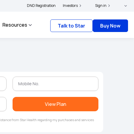
|
 and complainants to file their grievances with IRDAI -
DND Registration
Investors
Click here to know more
Sign in
Resources
Talk to Star
Buy Now
View Plan
ssistance from Star Health regarding my purchases and services