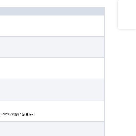
রতি পলিসি মেয়াদে 1500/-।