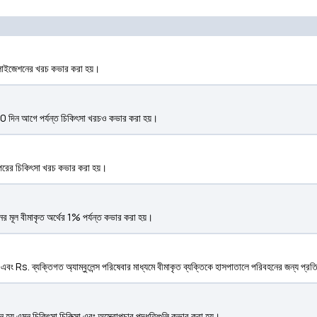
টালাইজেশনের খরচ কভার করা হয়।
0 দিন আগে পর্যন্ত চিকিৎসা খরচও কভার করা হয়।
পরের চিকিৎসা খরচ কভার করা হয়।
নের মূল বীমাকৃত অর্থের 1% পর্যন্ত কভার করা হয়।
 এবং Rs. ব্যক্তিগত অ্যাম্বুলেন্স পরিষেবার মাধ্যমে বীমাকৃত ব্যক্তিকে হাসপাতালে পরিবহনের জন্য প্
হয় এমন চিকিৎসা চিকিত্সা এবং অস্ত্রোপচার পদ্ধতিগুলি কভার করা হয়।