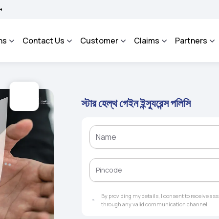
ROSA - An Integrated Grievance Management System to facilitate the policyholders
ns
Contact Us
Customer
Claims
Partners
স্টার হেল্থ গেইন ইন্স্যুরেন্স পলিসি
By providing my details, I consent to receive a
through any valid communication channel.