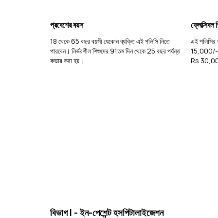
প্রবেশের বয়স
ফ্লেক্সিবল প
18 থেকে 65 বছর বয়সী যেকোন ব্যক্তি এই পলিসি নিতে
এই পলিসির অধ
পারবেন। নির্ভরশীল শিশুদের 91তম দিন থেকে 25 বছর পর্যন্ত
15,000/-,
কভার করা হয়।
Rs.30,000
বিভাগ I - ইন-পেশেন্ট হসপিটালাইজেশন