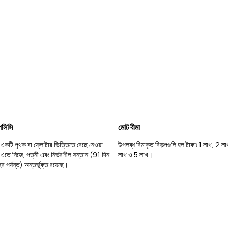
পলিসি
মোট বীমা
একটি পৃথক বা ফ্লোটার ভিত্তিতে বেছে নেওয়া
উপলব্ধ বিমাকৃত বিকল্পগুলি হল টাকা৷ 1 লাখ, 2 ল
এতে নিজে, পত্নী এবং নির্ভরশীল সন্তান (91 দিন
লাখ ও 5 লাখ।
 পর্যন্ত) অন্তর্ভুক্ত রয়েছে।