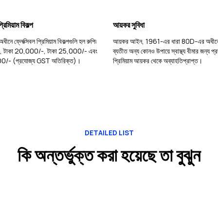
্রিমিয়াম বিকল্প
আয়কর সুবিধা
ীনে ফ্লেক্সিবল প্রিমিয়াম বিকল্পগুলি হল রুপি৷
আয়কর আইন, 1961-এর ধারা 80D-এর অধীন
 টাকা 20,000/-, টাকা 25,000/- এবং
ব্যতীত অন্য কোনও উপায়ে স্বাস্থ্য বীমার জন্য প
/- (প্রযোজ্য GST অতিরিক্ত)।
প্রিমিয়াম আয়কর থেকে অব্যাহতিপ্রাপ্ত।
DETAILED LIST
কি অন্তর্ভুক্ত করা হয়েছে তা বুঝুন