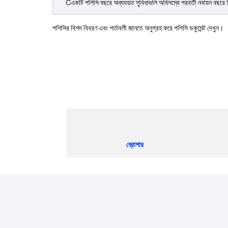
Cএকটি পলিসি বছরে অব্যবহৃত সুবিধাগুলি অবিলম্বে পরবর্তী নবায়ন বছরে
পলিসির বিশদ বিবরণ এবং শর্তাবলী জানতে অনুগ্রহ করে পলিসি ডকুমেন্ট দেখুন।
ব্রোশার