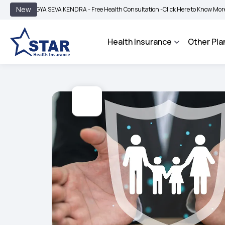
|
New
YA SEVA KENDRA - Free Health Consultation -
Click Here to Know More
BIMA BHA
Health Insurance
Other Pla