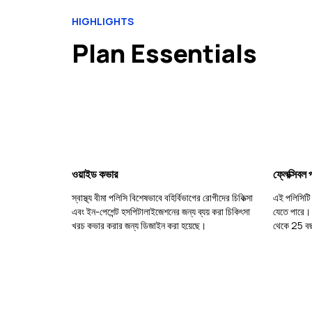
HIGHLIGHTS
Plan Essentials
ওয়াইড কভার
ফ্লেক্সিবল 
স্বাস্থ্য বীমা পলিসি বিশেষভাবে বহির্বিভাগের রোগীদের চিকিত্সা
এই পলিসিটি 
এবং ইন-পেশেন্ট হসপিটালাইজেশনের জন্য ব্যয় করা চিকিৎসা
যেতে পারে। 
খরচ কভার করার জন্য ডিজাইন করা হয়েছে।
থেকে 25 বছর