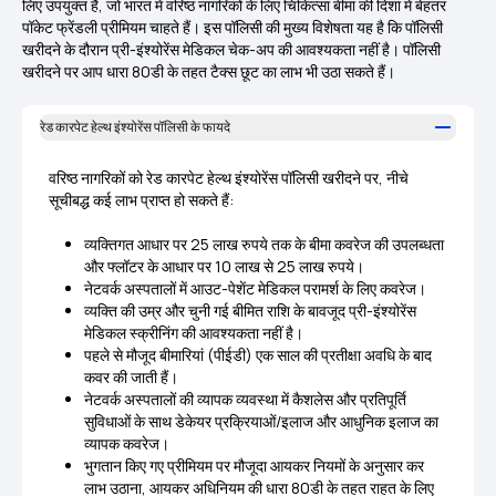
लिए उपयुक्त है, जो भारत में वरिष्ठ नागरिकों के लिए चिकित्सा बीमा की दिशा में बेहतर
पॉकेट फ्रेंडली प्रीमियम चाहते हैं। इस पॉलिसी की मुख्य विशेषता यह है कि पॉलिसी
खरीदने के दौरान प्री-इंश्योरेंस मेडिकल चेक-अप की आवश्यकता नहीं है। पॉलिसी
खरीदने पर आप
धारा 80डी के
तहत टैक्स छूट का लाभ भी उठा सकते हैं।
रेड कारपेट हेल्थ इंश्योरेंस पॉलिसी के फायदे
वरिष्ठ नागरिकों को रेड कारपेट हेल्थ इंश्योरेंस पॉलिसी खरीदने पर, नीचे
सूचीबद्ध कई लाभ प्राप्त हो सकते हैं:
व्‍यक्तिगत आधार पर 25 लाख रुपये तक के बीमा कवरेज की उपलब्‍धता
और फ्लॉटर के आधार पर 10 लाख से 25 लाख रुपये।
नेटवर्क अस्पतालों में आउट-पेशेंट मेडिकल परामर्श के लिए कवरेज।
व्यक्ति की उम्र और चुनी गई बीमित राशि के बावजूद प्री-इंश्योरेंस
मेडिकल स्क्रीनिंग की आवश्यकता नहीं है।
पहले से मौजूद बीमारियां (पीईडी) एक साल की प्रतीक्षा अवधि के बाद
कवर की जाती हैं।
नेटवर्क अस्‍पतालों की व्‍यापक व्‍यवस्‍था में कैशलेस और प्रतिपूर्ति
सुविधाओं के साथ डेकेयर प्रक्रियाओं/इलाज और आधुनिक इलाज का
व्‍यापक कवरेज।
भुगतान किए गए प्रीमियम पर मौजूदा आयकर नियमों के अनुसार कर
लाभ उठाना, आयकर अधिनियम की धारा 80डी के तहत राहत के लिए