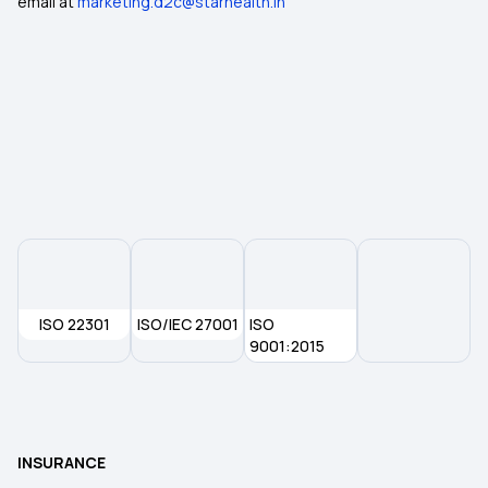
email at
marketing.d2c@starhealth.in
ISO 22301
ISO/IEC 27001
ISO
9001:2015
INSURANCE