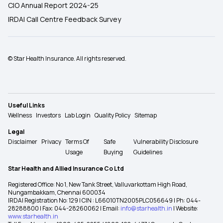
CIO Annual Report 2024-25
IRDAI Call Centre Feedback Survey
© Star Health Insurance. All rights reserved.
Useful Links
Wellness
Investors
Lab Login
Quality Policy
Sitemap
Legal
Disclaimer
Privacy
Terms Of
Safe
Vulnerability Disclosure
Usage
Buying
Guidelines
Star Health and Allied Insurance Co Ltd
Registered Office: No 1, New Tank Street, Valluvarkottam High Road,
Nungambakkam, Chennai 600034
IRDAI Registration No: 129 | CIN : L66010TN2005PLC056649 | Ph: 044-
28288800 | Fax: 044-28260062 | Email:
info@starhealth.in
| Website:
www.starhealth.in