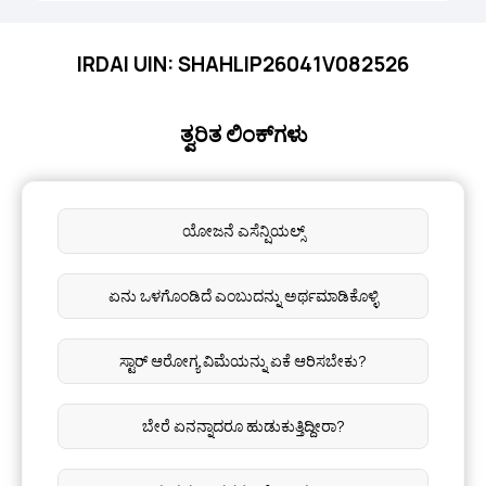
IRDAI UIN: SHAHLIP26041V082526
ತ್ವರಿತ ಲಿಂಕ್‌ಗಳು
ಯೋಜನೆ ಎಸೆನ್ಷಿಯಲ್ಸ್
ಏನು ಒಳಗೊಂಡಿದೆ ಎಂಬುದನ್ನು ಅರ್ಥಮಾಡಿಕೊಳ್ಳಿ
ಸ್ಟಾರ್ ಆರೋಗ್ಯ ವಿಮೆಯನ್ನು ಏಕೆ ಆರಿಸಬೇಕು?
ಬೇರೆ ಏನನ್ನಾದರೂ ಹುಡುಕುತ್ತಿದ್ದೀರಾ?