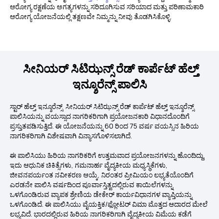
ಆರೋಗ್ಯ ರಕ್ಷಣೆಯ ಅಗತ್ಯಗಳನ್ನು ಸರಿದೂಗಿಸುವ ಸರಿಯಾದ ಮತ್ತು ಪರಿಣಾಮಕಾರಿ
ಆರೋಗ್ಯ ಯೋಜನೆಯಲ್ಲಿ ತಕ್ಷಣವೇ ನಿಮ್ಮನ್ನು ನೀವು ತೊಡಗಿಸಿಕೊಳ್ಳಿ.
ಸೀನಿಯರ್ ಸಿಟಿಝನ್ಸ್ ರೆಡ್ ಕಾರ್ಪೆಟ್ ಹೆಲ್ತ್
ಇನ್ಶೂರೆನ್ಸ್ ಪಾಲಿಸಿ
ಸ್ಟಾರ್ ಹೆಲ್ತ್ ಇನ್ಶೂರೆನ್ಸ್
ಸೀನಿಯರ್ ಸಿಟಿಝನ್ಸ್ ರೆಡ್ ಕಾರ್ಪೆಟ್ ಹೆಲ್ತ್ ಇನ್ಶೂರೆನ್ಸ್
ಪಾಲಿಸಿಯನ್ನು ವಯಸ್ಸಾದ ನಾಗರಿಕರಿಗಾಗಿ ಪ್ರಯೋಜನಕಾರಿ ವಿಧಾನದೊಂದಿಗೆ
ಪ್ರಸ್ತುತಪಡಿಸುತ್ತಿದೆ. ಈ ಯೋಜನೆಯನ್ನು 60 ರಿಂದ 75 ವರ್ಷ ವಯಸ್ಸಿನ ಹಿರಿಯ
ನಾಗರಿಕರಿಗಾಗಿ ವಿಶೇಷವಾಗಿ ವಿನ್ಯಾಸಗೊಳಿಸಲಾಗಿದೆ.
ಈ ಪಾಲಿಸಿಯು ಹಿರಿಯ ನಾಗರಿಕರಿಗೆ ಉತ್ತಮವಾದ ಪ್ರಯೋಜನಗಳನ್ನು ಹೊಂದಿದ್ದು,
ಇದು ಆಧುನಿಕ ಚಿಕಿತ್ಸೆಗಳು, ಗಮನಾರ್ಹ ವೈದ್ಯಕೀಯ ಮಧ್ಯಸ್ಥಿಕೆಗಳು,
ಜೀವನಪರ್ಯಂತ ನವೀಕರಣ ಆಯ್ಕೆ, ನಿರಂತರ ಪ್ರೀಮಿಯಂ ಲಭ್ಯತೆಯೊಂದಿಗೆ
ಎರಡನೇ ಪಾಲಿಸಿ ವರ್ಷದಿಂದ ಪೂರ್ವಾಸ್ತಿತ್ವದಲ್ಲಿರುವ ಕಾಯಿಲೆಗಳನ್ನು
ಒಳಗೊಂಡಿರುವ ವ್ಯಾಪಕ ಶ್ರೇಣಿಯ ಡೇಕೇರ್ ಕಾರ್ಯವಿಧಾನಗಳ ವ್ಯಾಪ್ತಿಯನ್ನು
ಒಳಗೊಂಡಿದೆ. ಈ ಪಾಲಿಸಿಯು
ವೈಯಕ್ತಿಕ
/ಫ್ಲೋಟರ್ ವಿಮಾ ಮೊತ್ತದ ಆದಾರದ ಮೇಲೆ
ಲಭ್ಯವಿದೆ. ಭಾರದಲ್ಲಿರುವ ಹಿರಿಯ ನಾಗರಿಕರಿಗಾಗಿ ವೈದ್ಯಕೀಯ ವಿಮೆಯ ಕಡೆಗೆ