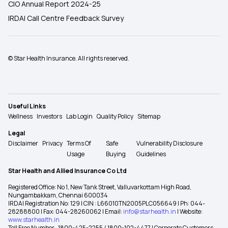
CIO Annual Report 2024-25
IRDAI Call Centre Feedback Survey
© Star Health Insurance. All rights reserved.
Useful Links
Wellness
Investors
Lab Login
Quality Policy
Sitemap
Legal
Disclaimer
Privacy
Terms Of
Safe
Vulnerability Disclosure
Usage
Buying
Guidelines
Star Health and Allied Insurance Co Ltd
Registered Office: No 1, New Tank Street, Valluvarkottam High Road,
Nungambakkam, Chennai 600034
IRDAI Registration No: 129 | CIN : L66010TN2005PLC056649 | Ph: 044-
28288800 | Fax: 044-28260062 | Email:
info@starhealth.in
| Website:
www.starhealth.in
Toll Free Number -1800-425-2255 / 1800-102-4477 | Corporate Customers -