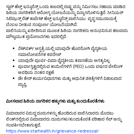
ಸ್ಟಾರ್ ಹೆಲ್ತ್ ಇನ್ಶೂರೆನ್ಸ್ ಒಂದು ಕಾಲದಲ್ಲಿ ರಾಷ್ಟ್ರವನ್ನು ನಿರ್ಮಿಸಲು ಸಹಾಯ ಮಾಡಿದ
ಹಿರಿಯ ನಾಗರಿಕರಿಗೆ ಆರೋಗ್ಯ ಯೋಜನೆಯನ್ನು ವಿನ್ಯಾಸಗೊಳಿಸುತ್ತಿದೆ. ಸೀನಿಯರ್
ಸಿಟಿಝನ್ಸ್ ರೆಡ್ ಕಾರ್ಪೆಟ್ ಹೆಲ್ತ್ ಇನ್ಶೂರೆನ್ಸ್ ಪಾಲಿಸಿಯು ವೃದ್ಧ ಸಮುದಾಯಕ್ಕೆ
ಬೆಂಬಲ ನೀಡುವ ಸಂಪೂರ್ಣ ಯೋಜನೆಯಾಗಿದೆ.
ಪಾಲಿಸಿಯನ್ನು ಖರೀದಿಸುವ ಮೂಲಕ ಹಿರಿಯ ನಾಗರಿಕರು ಅನುಭವಿಸುವ ಹಲವಾರು
ಮೌಲ್ಯಯುತ ಪ್ರಯೋಜನಗಳು ಇದರಲ್ಲಿವೆ:
ನೆಟ್‌ವರ್ಕ್ ಆಸ್ಪತ್ರೆ ಯಲ್ಲಿ ಯಾವುದೇ ಹೊರರೋಗಿ ವೈದ್ಯಕೀಯ
ಸಮಾಲೋಚನೆಗಳ ಕವರೇಜ್
ಯಾವುದೇ ಪೂರ್ವ-ವಿಮಾ ವೈದ್ಯಕೀಯ ತಪಾಸಣೆಯ ಅಗತ್ಯವಿಲ್ಲ.
ಪೂರ್ವಾಸ್ತಿತ್ವದಲ್ಲಿರುವ ಕಾಯಿಲೆಗಳಿಗೆ (PED) ಒಂದು ವರ್ಷದ ವೇಟಿಂಗ್
ಅವಧಿಯ ನಂತರ ರಕ್ಷಣೆ.
ಡೇ ಕೇರ್ ಕಾರ್ಯವಿಧಾನಗಳು ಮತ್ತು ಆಧುನಿಕ ಚಿಕಿತ್ಸೆಗಳಿಗೆ ವಿಶಾಲವಾದ
ವ್ಯಾಪ್ತಿ.
ಮೀಸಲಾದ ಹಿರಿಯ ನಾಗರಿಕರ ಹಕ್ಕುಗಳು ಮತ್ತು ಕುಂದುಕೊರತೆಗಳು
ವಿಮಾದಾರರ ವಿರುದ್ಧ ದೂರುಗಳನ್ನು ಹೊಂದಿರುವ ಪಾಲಿಸಿದಾರರು ಮೊದಲು
ಲಿಂಕ್‌ನಲ್ಲಿರುವ ವಿಮಾದಾರರು ದೂರುಗಳು/ಕುಂದುಕೊರತೆ ಪರಿಹಾರ ಸೆಲ್ ಅನ್ನು
ಸಂಪರ್ಕಿಸಬೇಕಾಗುತ್ತದೆ,
https://www.starhealth.in/grievance-redressal/