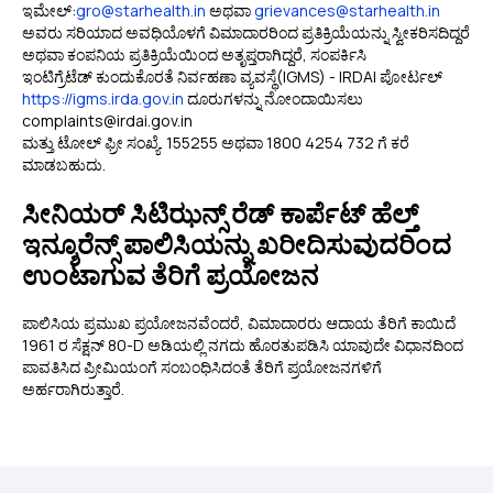
ಇಮೇಲ್:
gro@starhealth.in
ಅಥವಾ
grievances@starhealth.in
ಅವರು ಸರಿಯಾದ ಅವಧಿಯೊಳಗೆ ವಿಮಾದಾರರಿಂದ ಪ್ರತಿಕ್ರಿಯೆಯನ್ನು ಸ್ವೀಕರಿಸದಿದ್ದರೆ
ಅಥವಾ ಕಂಪನಿಯ ಪ್ರತಿಕ್ರಿಯೆಯಿಂದ ಅತೃಪ್ತರಾಗಿದ್ದರೆ, ಸಂಪರ್ಕಿಸಿ
ಇಂಟಿಗ್ರೆಟೆಡ್ ಕುಂದುಕೊರತೆ ನಿರ್ವಹಣಾ ವ್ಯವಸ್ಥೆ(IGMS) - IRDAI ಪೋರ್ಟಲ್
https://igms.irda.gov.in
ದೂರುಗಳನ್ನು ನೋಂದಾಯಿಸಲು
complaints@irdai.gov.in
ಮತ್ತು ಟೋಲ್ ಫ್ರೀ ಸಂಖ್ಯೆ. 155255 ಅಥವಾ 1800 4254 732 ಗೆ ಕರೆ
ಮಾಡಬಹುದು.
ಸೀನಿಯರ್ ಸಿಟಿಝನ್ಸ್ ರೆಡ್ ಕಾರ್ಪೆಟ್ ಹೆಲ್ತ್
ಇನ್ಶೂರೆನ್ಸ್ ಪಾಲಿಸಿಯನ್ನು ಖರೀದಿಸುವುದರಿಂದ
ಉಂಟಾಗುವ ತೆರಿಗೆ ಪ್ರಯೋಜನ
ಪಾಲಿಸಿಯ ಪ್ರಮುಖ ಪ್ರಯೋಜನವೆಂದರೆ, ವಿಮಾದಾರರು ಆದಾಯ ತೆರಿಗೆ ಕಾಯಿದೆ
1961 ರ ಸೆಕ್ಷನ್ 80-D ಅಡಿಯಲ್ಲಿ ನಗದು ಹೊರತುಪಡಿಸಿ ಯಾವುದೇ ವಿಧಾನದಿಂದ
ಪಾವತಿಸಿದ ಪ್ರೀಮಿಯಂಗೆ ಸಂಬಂಧಿಸಿದಂತೆ ತೆರಿಗೆ ಪ್ರಯೋಜನಗಳಿಗೆ
ಅರ್ಹರಾಗಿರುತ್ತಾರೆ.