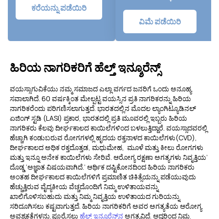
ಕರೆಯನ್ನು ಪಡೆಯಿರಿ
ವಿಮೆ ಪಡೆಯಿರಿ
ಹಿರಿಯ ನಾಗರಿಕರಿಗೆ ಹೆಲ್ತ್ ಇನ್ಶೂರೆನ್ಸ್
ವಯಸ್ಸಾಗುವಿಕೆಯು ನಮ್ಮ ಸಮಾಜದ ಎಲ್ಲಾ ವರ್ಗದ ಜನರಿಗೆ ಒಂದು ಅನೂಹ್ಯ
ಸವಾಲಾಗಿದೆ. 60 ವರ್ಷಕ್ಕಿಂತ ಮೇಲ್ಪಟ್ಟ ವಯಸ್ಸಿನ ಪ್ರತಿ ನಾಗರಿಕರನ್ನು ಹಿರಿಯ
ನಾಗರಿಕರೆಂದು ಪರಿಗಣಿಸಲಾಗುತ್ತದೆ. ಭಾರತದಲ್ಲಿನ ಮೊದಲ ಲ್ಯಾಂಗಿಟ್ಯೂಡಿನಲ್
ಏಜಿಂಗ್ ಸ್ಟಡಿ (LASI) ಪ್ರಕಾರ, ಭಾರತದಲ್ಲಿ ಪ್ರತಿ ಮೂವರಲ್ಲಿ ಇಬ್ಬರು ಹಿರಿಯ
ನಾಗರಿಕರು ಕೆಲವು ದೀರ್ಘಕಾಲದ ಕಾಯಿಲೆಗಳಿಂದ ಬಳಲುತ್ತಿದ್ದಾರೆ. ವಯಸ್ಸಾದವರಲ್ಲಿ
ಹೆಚ್ಚಾಗಿ ಕಂಡುಬರುವ ರೋಗಗಳಲ್ಲಿ ಹೃದಯ ರಕ್ತನಾಳದ ಕಾಯಿಲೆಗಳು(CVD),
ದೀರ್ಘಕಾಲದ ಅಧಿಕ ರಕ್ತದೊತ್ತಡ, ಮಧುಮೇಹ, ಮೂಳೆ ಮತ್ತು ಕೀಲು ರೋಗಗಳು
ಮತ್ತು ಇನ್ನೂ ಅನೇಕ ಕಾಯಿಲೆಗಳು ಸೇರಿವೆ. ಆರೋಗ್ಯ ರಕ್ಷಣಾ ಅಗತ್ಯಗಳು ನಿವೃತ್ತಿಯ’
ದೊಡ್ಡ ‘ಅಜ್ಞಾತ ವಿಷಯವಾಗಿದೆ.’ ಆರ್ಥಿಕ ದಷ್ಟಿಕೋನದಿಂದ ಹಿರಿಯ ನಾಗರಿಕರು
ಅಂತಹ ದೀರ್ಘಕಾಲದ ಕಾಯಿಲೆಗಳಿಗೆ ಪ್ರಮಾಣಿತ ಚಿಕಿತ್ಸೆಯನ್ನು ಪಡೆಯುವುದು
ಹೆಚ್ಚುತ್ತಿರುವ ವೈದ್ಯಕೀಯ ವೆಚ್ಚದೊಂದಿಗೆ ನಿಮ್ಮ ಉಳಿತಾಯವನ್ನು
ಖಾಲಿಗೊಳಿಸಬಹುದು ಮತ್ತು ನಿಮ್ಮ ನಿವೃತ್ತಿಯ ಉಳಿತಾಯದ ಗುರಿಯನ್ನು
ಸರಿದೂಗಿಸಲು ಕಷ್ಟವಾಗುತ್ತದೆ. ಹಿರಿಯ ನಾಗರಿಕರಿಗೆ ಅವರ ಅಗತ್ಯತೆಯ ಆರೋಗ್ಯ
ಅವಶ್ಯಕತೆಗಳನ್ನು ಪೂರೈಸಲು
ಹೆಲ್ತ್ ಇನ್ಶೂರೆನ್ಸ್‌ನ
ಅಗತ್ಯವಿದೆ. ಆದ್ದರಿಂದ ನಿಮ್ಮ