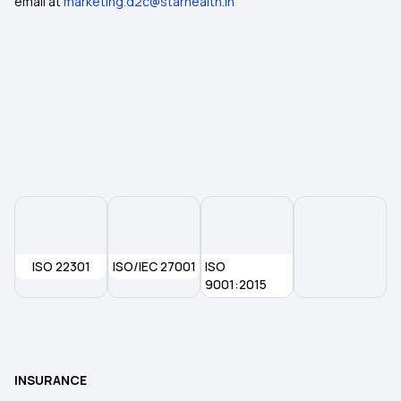
email at
marketing.d2c@starhealth.in
ISO 22301
ISO/IEC 27001
ISO
9001:2015
INSURANCE