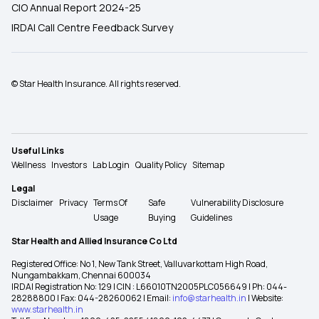
CIO Annual Report 2024-25
IRDAI Call Centre Feedback Survey
© Star Health Insurance. All rights reserved.
Useful Links
Wellness
Investors
Lab Login
Quality Policy
Sitemap
Legal
Disclaimer
Privacy
Terms Of
Safe
Vulnerability Disclosure
Usage
Buying
Guidelines
Star Health and Allied Insurance Co Ltd
Registered Office: No 1, New Tank Street, Valluvarkottam High Road,
Nungambakkam, Chennai 600034
IRDAI Registration No: 129 | CIN : L66010TN2005PLC056649 | Ph: 044-
28288800 | Fax: 044-28260062 | Email:
info@starhealth.in
| Website:
www.starhealth.in