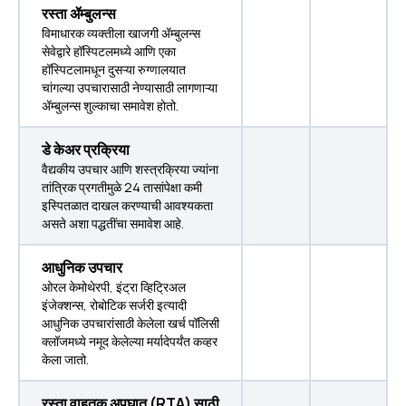
रस्ता ॲम्बुलन्स
विमाधारक व्यक्तीला खाजगी ॲम्बुलन्स
सेवेद्वारे हॉस्पिटलमध्ये आणि एका
हॉस्पिटलामधून दुसऱ्या रुग्णालयात
चांगल्या उपचारासाठी नेण्यासाठी लागणाऱ्या
ॲम्बुलन्स शुल्काचा समावेश होतो.
डे केअर प्रक्रिया
वैद्यकीय उपचार आणि शस्त्रक्रिया ज्यांना
तांत्रिक प्रगतीमुळे 24 तासांपेक्षा कमी
इस्पितळात दाखल करण्याची आवश्यकता
असते अशा पद्धतींचा समावेश आहे.
आधुनिक उपचार
ओरल केमोथेरपी, इंट्रा व्हिट्रिअल
इंजेक्शन्स, रोबोटिक सर्जरी इत्यादी
आधुनिक उपचारांसाठी केलेला खर्च पॉलिसी
क्लॉजमध्ये नमूद केलेल्या मर्यादेपर्यंत कव्हर
केला जातो.
रस्ता वाहतूक अपघात (RTA) साठी