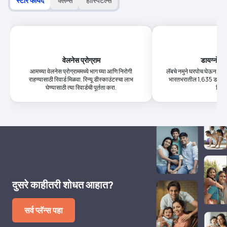
स्टार फायदे
क्लेम्स
हॉस्पिटल्स
वेलनेस प्रोग्राम
डायग्नोस्ट
आमच्या वेलनेस प्रोग्राममध्ये भाग घ्या आणि निरोगी
लॅबचे नमुने घरपोच घेऊन आण
राहण्यासाठी रिवार्ड मिळवा. रिन्यू डीस्काउंटस्चा लाभ
भारतभरातील 1,635 डायग्नोस्
घेण्यासाठी त्या रिवार्डची पूर्तता करा.
मिळव
दुसरे काहीतरी शोधत आहात?
सर्व प्लॅन्स पहा