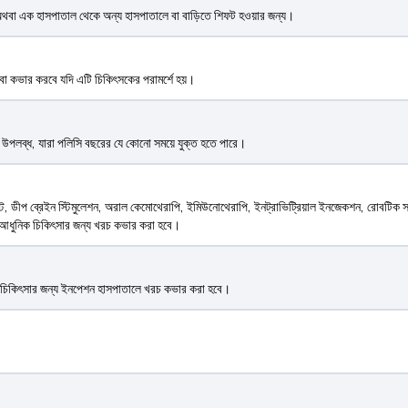
, অথবা এক হাসপাতাল থেকে অন্য হাসপাতালে বা বাড়িতে শিফট হওয়ার জন্য।
ষেবা কভার করবে যদি এটি চিকিৎসকের পরামর্শে হয়।
উপলব্ধ, যারা পলিসি বছরের যে কোনো সময়ে যুক্ত হতে পারে।
, ডীপ ব্রেইন স্টিমুলেশন, অরাল কেমোথেরাপি, ইমিউনোথেরাপি, ইনট্রাভিট্রিয়াল ইনজেকশন, রোবটিক সার্জার
 আধুনিক চিকিৎসার জন্য খরচ কভার করা হবে।
থি চিকিৎসার জন্য ইনপেশন হাসপাতালে খরচ কভার করা হবে।