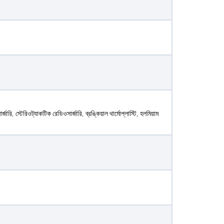
ি, স্টেরিওট্যাকটিক রেডিওসার্জারি, ব্রঙ্কিয়াল থার্মোপ্লাস্টি, হলমিয়াম