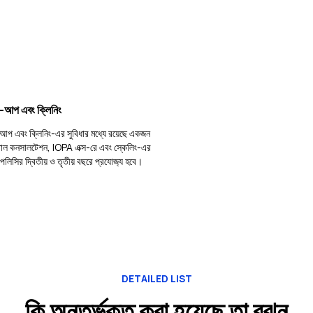
ক-আপ এবং ক্লিনিং
-আপ এবং ক্লিনিং-এর সুবিধার মধ্যে রয়েছে একজন
ন্টাল কনসালটেশন, IOPA এক্স-রে এবং স্কেলিং-এর
পলিসির দ্বিতীয় ও তৃতীয় বছরে প্রযোজ‍্য হবে।
DETAILED LIST
কি অন্তর্ভুক্ত করা হয়েছে তা বুঝুন