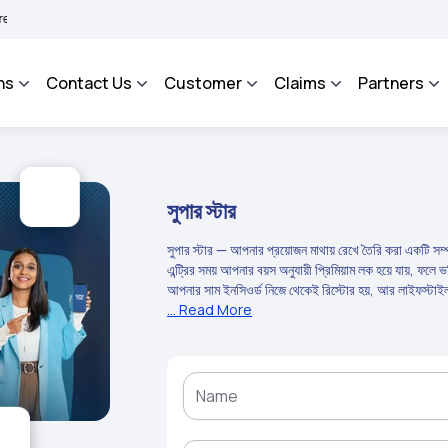
BHAROSA - An Integrated Grievance Management System to facilitate the policyholde
ns
Contact Us
Customer
Claims
Partners
সুপার স্টার
সুপার স্টার — আপনার প্রয়োজন মাথায় রেখে তৈরি করা একটি সম্পূর্ণ
এন্ট্রির সময় আপনার বয়স অনুযায়ী প্রিমিয়াম লক হয়ে যায়, ফলে ভ
আপনার সাম ইনসিওর্ড নিজে থেকেই রিস্টোর হয়, আর লাইফস্টাইল
আনলিমিটেড টেলিকনসালটেশন, ডেন্টাল চেক-আপসহ আরও অনেক
... Read More
হোলিস্টিক কেয়ারের ওপর জোর দিয়ে, বিকল্প চিকিৎসার কভারেজ থ
রয়েছে এখানে।
সুপার স্টার হেলথ ইনসিওরেন্স পলিসি নিশ্চিত করে যে আপনি আর