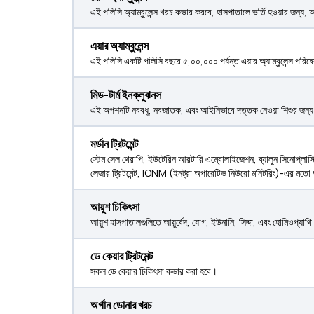
এই পলিসি অ্যাম্বুলেন্স খরচ কভার করবে, হাসপাতালে ভর্তি হওয়ার জন্য
এয়ার অ্যাম্বুলেন্স
এই পলিসি একটি পলিসি বছরে ₹৫,০০,০০০ পর্যন্ত এয়ার অ্যাম্বুলেন্স পরি
মিড-টার্ম ইনক্লুঝনস
এই অপশনটি নববধূ, নবজাতক, এবং আইনিভাবে দত্তক নেওয়া শিশুর জন্য 
মর্ডান ট্রিটমেন্ট
স্টেম সেল থেরাপি, ইউটেরিন আরটারি এম্বোলাইজেশন, ব্যালুন সিনোপ্লাস্টি
লেজার ট্রিটমেন্ট, IONM (ইনট্রা অপারেটিভ নিউরো মনিটরিং)-এর মতো
আয়ুশ চিকিৎসা
আয়ুশ হাসপাতালগুলিতে আয়ুর্বেদ, যোগ, ইউনানি, সিদ্দা, এবং হোমিওপ্যা
ডে কেয়ার ট্রিটমেন্ট
সকল ডে কেয়ার চিকিৎসা কভার করা হবে।
অর্গান ডোনার খরচ