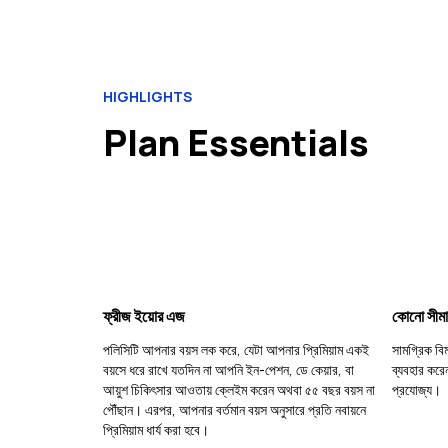
HIGHLIGHTS
Plan Essentials
ফ্রীজ ইয়োর এজ
কোনো সীমাব
পলিসিটি আপনার বয়স লক করে, যেটা আপনার প্রিমিয়াম একই
সামগ্রিক বি
বয়সে ধরে রাখে যতদিন না আপনি ইন-পেশন, ডে কেয়ার, বা
ব্যবহার করে
আয়ুশ চিকিৎসার আওতায় ক্লেইম করেন অথবা ৫৫ বছর বয়স না
প্রযোজ্য।
পৌঁছান। এরপর, আপনার বর্তমান বয়স অনুসারে প্রতি নবায়নে
প্রিমিয়াম ধার্য করা হবে।