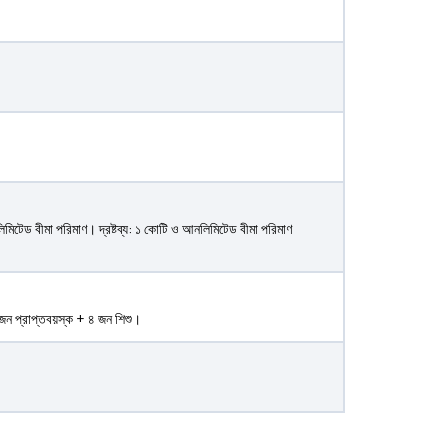
েড বীমা পরিমাণ। দ্রষ্টব্য: ১ কোটি ও আনলিমিটেড বীমা পরিমাণ
 জন প্রাপ্তবয়স্ক + ৪ জন শিশু।