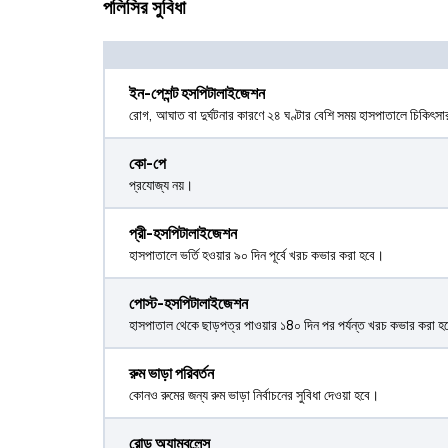
পলিসির সুবিধা
ইন-পেশন্ট হসপিটালাইজেশন
রোগ, আঘাত বা দুর্ঘটনার কারণে ২৪ ঘণ্টার বেশি সময় হাসপাতালে চিকিৎ
কো-পে
প্রযোজ্য নয়।
প্রী-হসপিটালাইজেশন
হাসপাতালে ভর্তি হওয়ার ৯০ দিন পূর্বে খরচ কভার করা হবে।
পোস্ট-হসপিটালাইজেশন
হাসপাতাল থেকে ছাড়পত্র পাওয়ার ১8০ দিন পর পর্যন্ত খরচ কভার করা হ
রুম ভাড়া পরিবর্তন
কোনও রুমের জন্য রুম ভাড়া নির্বাচনের সুবিধা দেওয়া হবে।
রোড অ্যাম্বুলেন্স