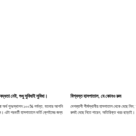
দ্ধতা নেই, শুধু সুবিধাই সুবিধা।
বিশ্বস্ত হাসপাতাল, যে কোনও রুম
মা অর্থ পুনঃস্থাপন ১০০% পর্যন্ত, যতবার আপনি
দেশব্যাপী শীর্ষস্থানীয় হাসপাতাল থেকে বেছে নি
ন। এটা পরবর্তী হাসপাতালে ভর্তি ক্লেইমের জন্য
রুমই বেছে নিতে পারেন, অতিরিক্ত খরচ ছাড়াই।