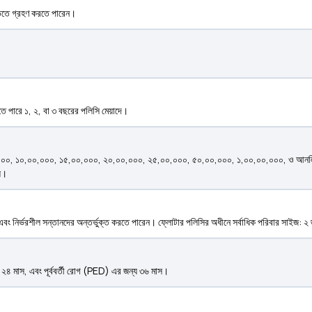
্তিতে গ্রহণ করতে পারেন।
েতে পারে ১, ২, বা ৩ বছরের পলিসি মেয়াদে।
০০, ₹১০,০০,০০০, ₹১৫,০০,০০০, ₹২০,০০,০০০, ₹২৫,০০,০০০, ₹৫০,০০,০০০, ₹১,০০,০০,০০০, ও আনলিমিট
্য।
এবং নির্ভরশীল সন্তানদের অন্তর্ভুক্ত করতে পারেন। ফ্লোটার পলিসির অধীনে সর্বাধিক পরিবার সাইজ: ২
ৎসা ২৪ মাস, এবং পূর্ববর্তী রোগ (PED) এর জন্য ৩৬ মাস।