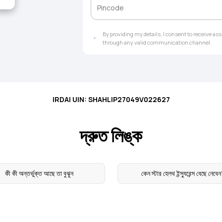
By providing my details, I consent to receive a
through any valid communication channel.
IRDAI UIN: SHAHLIP27049V022627
দ্রুত লিঙ্ক
কী কী অন্তর্ভুক্ত আছে তা বুঝুন
কেন স্টার হেলথ ইন্স্যুরেন্স বেছে নেবে