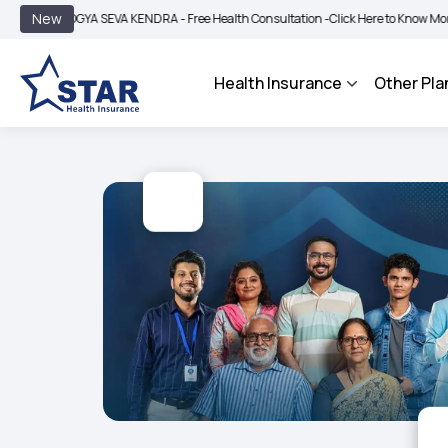
|
New
ROGYA SEVA KENDRA - Free Health Consultation -
Click Here to Know More
BIMA 
Health Insurance
Other Pla