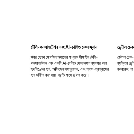
টেলি-কনসালটেশন এবং AI-চালিত ফেস স্ক্যান
ডেন্টাল চে
স্টার হেলথ মোবাইল অ্যাপের মাধ্যমে সীমাহীন টেলি-
ডেন্টাল চেক
কনসালটেশন এবং একটি AI-চালিত ফেস স্ক্যান ব্যবহার করে
ব্যক্তির ডে
হৃদপিণ্ডের হার, অক্সিজেন স্যাচুরেশন, এবং শ্বাস-প্রশ্বাসের
কভারেজ, যা 
হার মনিটর করা যায়, প্রতি মাসে দু’বার করে।