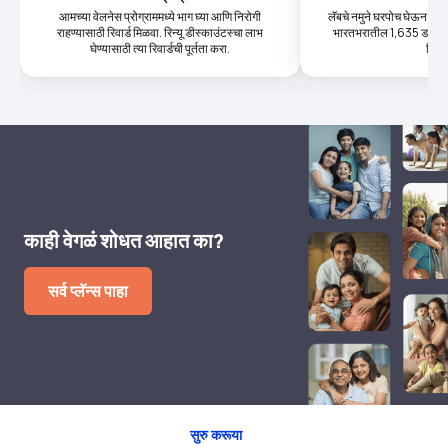
आमच्या वेलनेस प्रोग्राममध्ये भाग घ्या आणि निरोगी
लॅबचे नमुने घरपोच घेऊन आण
राहण्यासाठी रिवार्ड मिळवा. रिन्यू डीस्काउंटस्चा लाभ
भारतभरातील 1,635 डायग्नोस्
घेण्यासाठी त्या रिवार्डची पूर्तता करा.
मिळव
काही वेगळं शोधत आहात का?
सर्व प्लॅन्स पाहा
सुरु करूया