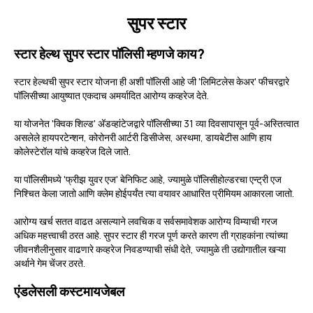
सुपर स्टार
स्टार हेल्थ सुपर स्टार पॉलिसी म्हणजे काय?
स्टार हेल्थची सुपर स्टार योजना ही अशी पॉलिसी आहे जी 'लिमिटलेस केअर' फीचरद्वारे
पॉलिसीच्या आयुष्यात एकदाच अमर्यादित आरोग्य कव्हरेज देते.
या योजनेत 'क्विक शिल्ड' अ‍ॅडव्हांटेजद्वारे पॉलिसीच्या 31 व्या दिवसापासून पूर्व-अस्तित्वात
असलेले हायपरटेन्शन, कोरोनरी आर्टरी डिसीजेस, अस्थमा, डायबेटीस आणि हाय
कोलेस्टेरॉल यांचे कव्हरेज दिले जाते.
या पॉलिसीमध्ये 'फ्रीझ युवर एज' बेनिफिट आहे, ज्यामुळे पॉलिसीहोल्डरचा एन्ट्री एज
निश्चित केला जातो आणि क्लेम होईपर्यंत त्या वयावर आधारित प्रीमियम आकारला जातो.
आरोग्य खर्च सतत वाढत असल्याने लवचिक व सर्वसमावेशक आरोग्य विम्याची गरज
अधिक महत्त्वाची ठरत आहे. सुपर स्टार ही गरज पूर्ण करते कारण ती ग्राहकांना त्यांच्या
जीवनशैलीनुसार वाढणारे कव्हरेज निवडण्याची संधी देते, ज्यामुळे ती उद्योगातील खऱ्या
अर्थाने गेम चेंजर ठरते.
एंडलेसली कस्टमायजेबल