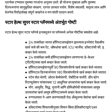
प्रत्येक टप्प्यावर तुमच्या गरजांना अनुरूप ठरते. ही योजना तुम्हाला आणि तुमच्या
प्रियजनांना सानुकूलित संरक्षण, प्रगत उपचार पर्याय, विशेष सवलती, मातृत्व लाभ आणि
वेलनेस रिवॉर्ड्ससह संपूर्ण कव्हरेज व मनःशांती प्रदान करते.
स्टार हेल्थ सुपर स्टार प्लॅनमध्ये अंतर्भूत गोष्टी
स्टार हेल्थ सुपर स्टार प्लॅनचे इनक्लूजन या प्लॅनमध्ये अनेक गोष्टींचा समावेश आहे:
● 24 तासांपेक्षा जास्त हॉस्पिटलायझेशन झाल्यास इनपेशंट वैद्यकीय
खर्च जसे की रूम रेंट, औषधांचा खर्च, ICU चार्जेस, डॉक्टरांची फी, इ.
कव्हर केले जातात.
● 24 तासांपेक्षा कमी हॉस्पिटलायझेशन लागणाऱ्या डे-केअर
ट्रीटमेंट्सचा खर्च कव्हर केला जातो.
● हॉस्पिटलायझेशनपूर्वी 90 दिवसांपर्यंतचे खर्च कव्हर केले जातात.
● हॉस्पिटल डिस्चार्जनंतर 180 दिवसांपर्यंतचे खर्च कव्हर केले जातात.
● स्टेम सेल थेरपी, ओरल केमोथेरपी, रोबोटिक सर्जरी, डीप ब्रेन
स्टिम्युलेशन यांसारख्या 12 आधुनिक उपचारांचा खर्च कव्हर केला जातो.
● योग, आयुर्वेद, सिद्ध, युनानी आणि होमिओपॅथी यांसारख्या आयुष
उपचारांचा खर्च आयुष हॉस्पिटलमध्ये कव्हर केला जातो.
● रुग्णालयात ने-आण करण्यासाठी रोड अँब्युलन्स सेवांचा खर्च कव्हर
केला जातो.
● डॉक्टरांच्या शिफारसीनुसार विमान किंवा हेलिकॉप्टरद्वारे एअर