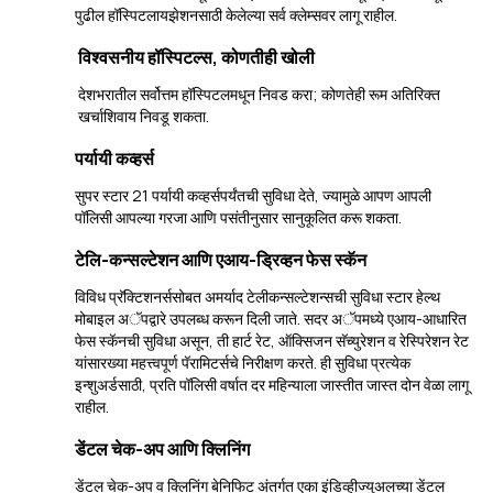
पुढील हॉस्पिटलायझेशनसाठी केलेल्या सर्व क्लेम्सवर लागू राहील.
विश्वसनीय हॉस्पिटल्स, कोणतीही खोली
देशभरातील सर्वोत्तम हॉस्पिटलमधून निवड करा; कोणतेही रूम अतिरिक्त
खर्चाशिवाय निवडू शकता.
पर्यायी कव्हर्स
सुपर स्टार 21 पर्यायी कव्हर्सपर्यंतची सुविधा देते, ज्यामुळे आपण आपली
पॉलिसी आपल्या गरजा आणि पसंतीनुसार सानुकूलित करू शकता.
टेलि-कन्सल्टेशन आणि एआय-ड्रिव्हन फेस स्कॅन
विविध प्रॅक्टिशनर्ससोबत अमर्याद टेलीकन्सल्टेशन्सची सुविधा स्टार हेल्थ
मोबाइल अॅपद्वारे उपलब्ध करून दिली जाते. सदर अॅपमध्ये एआय-आधारित
फेस स्कॅनची सुविधा असून, ती हार्ट रेट, ऑक्सिजन सॅच्युरेशन व रेस्पिरेशन रेट
यांसारख्या महत्त्वपूर्ण पॅरामिटर्सचे निरीक्षण करते. ही सुविधा प्रत्येक
इन्शुअर्डसाठी, प्रति पॉलिसी वर्षात दर महिन्याला जास्तीत जास्त दोन वेळा लागू
राहील.
डेंटल चेक-अप आणि क्लिनिंग
डेंटल चेक-अप व क्लिनिंग बेनिफिट अंतर्गत एका इंडिव्हीज्युअलच्या डेंटल