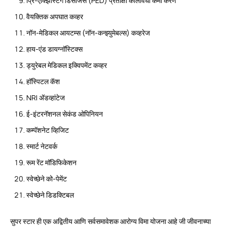
प्रि-एक्झिस्टिंग डिसीजेस (PED) प्रतीक्षा कालावधी कमी करणे
वैयक्तिक अपघात कव्हर
नॉन-मेडिकल आयटम्स (नॉन-कन्झ्युमेबल्स) कव्हरेज
हाय-एंड डायग्नॉस्टिक्स
ड्युरेबल मेडिकल इक्विपमेंट कव्हर
हॉस्पिटल कॅश
NRI अ‍ॅडव्हांटेज
ई-इंटरनॅशनल सेकंड ओपिनियन
कम्पॅशनेट व्हिजिट
स्मार्ट नेटवर्क
रूम रेंट मॉडिफिकेशन
स्वेच्छेने को-पेमेंट
स्वेच्छेने डिडक्टिबल
सुपर स्टार ही एक अद्वितीय आणि सर्वसमावेशक आरोग्य विमा योजना आहे जी जीवनाच्या