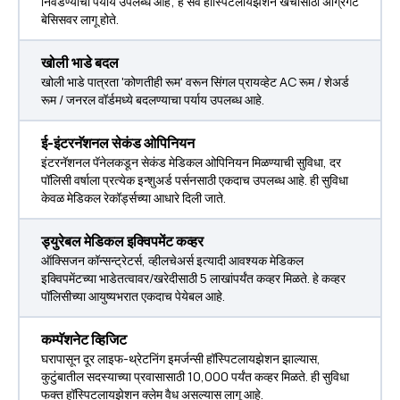
निवडण्याचा पर्याय उपलब्ध आहे; हे सर्व हॉस्पिटलायझेशन खर्चांसाठी ॲग्रिगेट
बेसिसवर लागू होते.
खोली भाडे बदल
खोली भाडे पात्रता 'कोणतीही रूम' वरून सिंगल प्रायव्हेट AC रूम / शेअर्ड
रूम / जनरल वॉर्डमध्ये बदलण्याचा पर्याय उपलब्ध आहे.
ई-इंटरनॅशनल सेकंड ओपिनियन
इंटरनॅशनल पॅनेलकडून सेकंड मेडिकल ओपिनियन मिळण्याची सुविधा, दर
पॉलिसी वर्षाला प्रत्येक इन्शुअर्ड पर्सनसाठी एकदाच उपलब्ध आहे. ही सुविधा
केवळ मेडिकल रेकॉर्ड्सच्या आधारे दिली जाते.
ड्युरेबल मेडिकल इक्विपमेंट कव्हर
ऑक्सिजन कॉन्सन्ट्रेटर्स, व्हीलचेअर्स इत्यादी आवश्यक मेडिकल
इक्विपमेंटच्या भाडेतत्वावर/खरेदीसाठी ₹5 लाखांपर्यंत कव्हर मिळते. हे कव्हर
पॉलिसीच्या आयुष्यभरात एकदाच पेयेबल आहे.
कम्पॅशनेट व्हिजिट
घरापासून दूर लाइफ-थ्रेटनिंग इमर्जन्सी हॉस्पिटलायझेशन झाल्यास,
कुटुंबातील सदस्याच्या प्रवासासाठी ₹10,000 पर्यंत कव्हर मिळते. ही सुविधा
फक्त हॉस्पिटलायझेशन क्लेम वैध असल्यास लागू आहे.