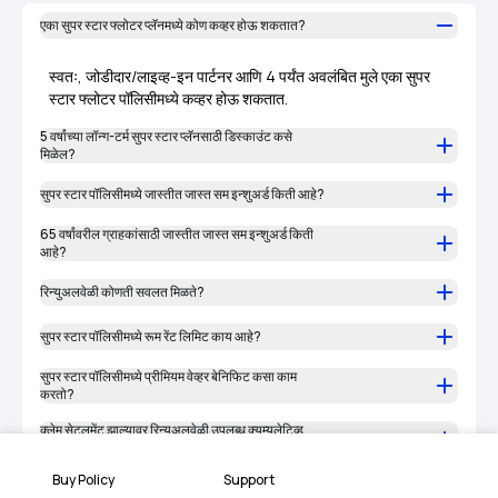
एका सुपर स्टार फ्लोटर प्लॅनमध्ये कोण कव्हर होऊ शकतात?
स्वतः, जोडीदार/लाइव्ह-इन पार्टनर आणि 4 पर्यंत अवलंबित मुले एका सुपर
स्टार फ्लोटर पॉलिसीमध्ये कव्हर होऊ शकतात.
5 वर्षांच्या लॉन्ग-टर्म सुपर स्टार प्लॅनसाठी डिस्काउंट कसे
मिळेल?
सुपर स्टार पॉलिसीमध्ये जास्तीत जास्त सम इन्शुअर्ड किती आहे?
65 वर्षांवरील ग्राहकांसाठी जास्तीत जास्त सम इन्शुअर्ड किती
आहे?
रिन्युअलवेळी कोणती सवलत मिळते?
सुपर स्टार पॉलिसीमध्ये रूम रेंट लिमिट काय आहे?
सुपर स्टार पॉलिसीमध्ये प्रीमियम वेव्हर बेनिफिट कसा काम
करतो?
क्लेम सेटलमेंट झाल्यावर रिन्युअलवेळी उपलब्ध क्युम्युलेटिव्ह
बोनसचे काय होते?
Buy Policy
Support
सुपर स्टार फ्लोटर पॉलिसीमध्ये सर्व इन्शुअर्ड मेंबर्ससाठी डेंटल