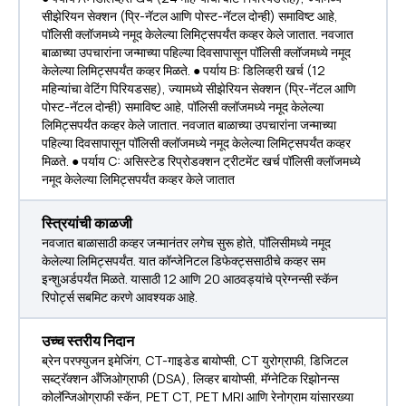
सीझेरियन सेक्शन (प्रि-नॅटल आणि पोस्ट-नॅटल दोन्ही) समाविष्ट आहे,
पॉलिसी क्लॉजमध्ये नमूद केलेल्या लिमिट्सपर्यंत कव्हर केले जातात. नवजात
बाळाच्या उपचारांना जन्माच्या पहिल्या दिवसापासून पॉलिसी क्लॉजमध्ये नमूद
केलेल्या लिमिट्सपर्यंत कव्हर मिळते. ● पर्याय B: डिलिव्हरी खर्च (12
महिन्यांचा वेटिंग पिरियडसह), ज्यामध्ये सीझेरियन सेक्शन (प्रि-नॅटल आणि
पोस्ट-नॅटल दोन्ही) समाविष्ट आहे, पॉलिसी क्लॉजमध्ये नमूद केलेल्या
लिमिट्सपर्यंत कव्हर केले जातात. नवजात बाळाच्या उपचारांना जन्माच्या
पहिल्या दिवसापासून पॉलिसी क्लॉजमध्ये नमूद केलेल्या लिमिट्सपर्यंत कव्हर
मिळते. ● पर्याय C: असिस्टेड रिप्रोडक्शन ट्रीटमेंट खर्च पॉलिसी क्लॉजमध्ये
नमूद केलेल्या लिमिट्सपर्यंत कव्हर केले जातात
स्त्रियांची काळजी
नवजात बाळासाठी कव्हर जन्मानंतर लगेच सुरू होते, पॉलिसीमध्ये नमूद
केलेल्या लिमिट्सपर्यंत. यात कॉन्जेनिटल डिफेक्ट्ससाठीचे कव्हर सम
इन्शुअर्डपर्यंत मिळते. यासाठी 12 आणि 20 आठवड्यांचे प्रेग्नन्सी स्कॅन
रिपोर्ट्स सबमिट करणे आवश्यक आहे.
उच्च स्तरीय निदान
ब्रेन परफ्युजन इमेजिंग, CT-गाइडेड बायोप्सी, CT युरोग्राफी, डिजिटल
सब्ट्रॅक्शन अँजिओग्राफी (DSA), लिव्हर बायोप्सी, मॅग्नेटिक रिझोनन्स
कोलॅन्जिओग्राफी स्कॅन, PET CT, PET MRI आणि रेनोग्राम यांसारख्या