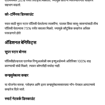
प्रीमियमवर 20% पर्यंत रिवॉर्ड्स मिळतात, ज्यामुळे आरोग्य व्यवस्थापनात सक्रिय
सहभाग वाढतो.
को-टर्मिनस डिस्काउंट
स्वतःसाठी सुपर स्टार पॉलिसी घेतलेल्या व्यक्तींना, पालक किंवा सासू-सासऱ्यांसाठी तीच
पॉलिसी घेतल्यास 7.5% पर्यंत सवलत मिळते, ज्यामुळे कौटुंबिक कव्हरेज अधिक
परवडणारे होते
अ‍ॅडिशनल बेनिफिट्स
सुपर स्टार बोनस
पॉलिसीहोल्डरला प्रत्येक रिन्युअलवेळी सम इन्शुअर्डमध्ये अतिरिक्त 100% वाढ
करण्याची संधी मिळते, त्यावर कोणतीही मर्यादा नाही.
कन्झ्युमेबल्स कव्हर
या योजनेत मास्क, ग्लोव्ह्ज आणि इतर कन्झ्युमेबल्ससारख्या नॉन-पेयबल आयटम्सचे
कव्हरेज दिले जाते.
स्मार्ट नेटवर्क डिस्काउंट