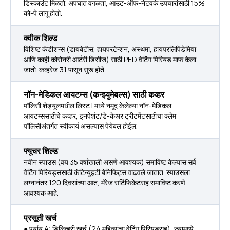
डिस्काउंट मिळतो. अपघात वगळता, आउट-ऑफ-नेटवर्क उपचारांसाठी 15%
को-पे लागू होतो.
क्वीक शिल्ड
विशिष्ट कंडीशन्स (डायबेटीस, हायपरटेन्शन, अस्थमा, हायपरलिपिडेमिया
आणि काही कोरोनरी आर्टरी डिसीज) साठी PED वेटिंग पिरियड माफ केला
जातो. कव्हरेज 31 पासून सुरू होते.
नॉन-मेडिकल आयटम्स (कन्झ्युमेबल्स) साठी कव्हर
पॉलिसी शेड्यूलमधील लिस्ट I मध्ये नमूद केलेल्या नॉन-मेडिकल
आयटम्ससाठीचे कव्हर, इनपेशंट/डे-केअर ट्रीटमेंटसाठीचा क्लेम
पॉलिसीअंतर्गत स्वीकार्य असल्यास पेयेबल होईल.
फ्यूचर शिल्ड
नवीन स्पाउस (वय 35 वर्षांखाली असणे आवश्यक) समाविष्ट केल्यास सर्व
वेटिंग पिरियड्ससाठी कंटिन्युइटी बेनिफिट्स वाढवले जातात. स्पाउसला
लग्नानंतर 120 दिवसांच्या आत, मॅरेज सर्टिफिकेटसह समाविष्ट करणे
आवश्यक आहे.
प्रसूती खर्च
● पर्याय A: डिलिव्हरी खर्च (24 महिन्यांचा वेटिंग पिरियडसह), ज्यामध्ये