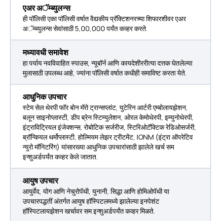
एअर अॅम्ब्युलन्स
ही पॉलिसी एका पॉलिसी वर्षात वैद्यकीय प्रॅक्टिशनरच्या शिफारशीवर एअर
अॅम्ब्युलन्स सेवांसाठी ₹5,00,000 पर्यंत कव्हर करते.
मध्यावधी समावेश
हा पर्याय नवविवाहित स्पाउस, न्यूबॉर्न आणि कायदेशीररीत्या दत्तक घेतलेल्या
मुलासाठी उपलब्ध आहे, ज्यांना पॉलिसी वर्षात कधीही समाविष्ट करता येते.
आधुनिक उपचार
स्टेम सेल थेरपी फॉर बोन मॅरो ट्रान्सप्लांट, युटेरिन आर्टरी एम्बोलायझेशन,
बलून साइनोप्लास्टी, डीप ब्रेन स्टिम्युलेशन, ओरल केमोथेरपी, इम्युनोथेरपी,
इंट्राविट्रियल इंजेक्शन्स, रोबोटिक सर्जरीज, स्टिरिओटॅक्टिक रेडिओसर्जरी,
ब्रॉन्कियल थर्मोप्लास्टी, होल्मियम लेझर ट्रीटमेंट, IONM (इंट्रा ऑपरेटिव
न्युरो मॉनिटरिंग) यांसारख्या आधुनिक उपचारांसाठी झालेले खर्च सम
इन्शुअर्डपर्यंत कव्हर केले जातात.
आयुष उपचार
आयुर्वेद, योग आणि नेचुरोपॅथी, युनानी, सिद्धा आणि होमिओपॅथी या
उपचारपद्धतीं अंतर्गत आयुष हॉस्पिटलमध्ये झालेल्या इनपेशंट
हॉस्पिटलायझेशन खर्चावर सम इन्शुअर्डपर्यंत कव्हर मिळते.