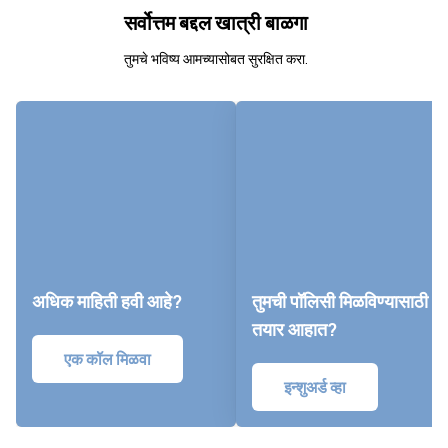
सर्वोत्तम बद्दल खात्री बाळगा
तुमचे भविष्य आमच्यासोबत सुरक्षित करा.
अधिक माहिती हवी आहे?
तुमची पॉलिसी मिळविण्यासाठी
तयार आहात?
एक कॉल मिळवा
इन्शुअर्ड व्हा