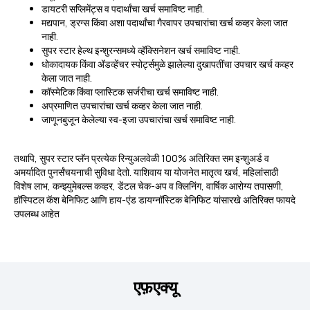
डायटरी सप्लिमेंट्स व पदार्थांचा खर्च समाविष्ट नाही.
मद्यपान, ड्रग्स किंवा अशा पदार्थांचा गैरवापर उपचारांचा खर्च कव्हर केला जात
नाही.
सुपर स्टार हेल्थ इन्शुरन्समध्ये व्हॅक्सिनेशन खर्च समाविष्ट नाही.
धोकादायक किंवा अ‍ॅडव्हेंचर स्पोर्ट्समुळे झालेल्या दुखापतींचा उपचार खर्च कव्हर
केला जात नाही.
कॉस्मेटिक किंवा प्लास्टिक सर्जरीचा खर्च समाविष्ट नाही.
अप्रमाणित उपचारांचा खर्च कव्हर केला जात नाही.
जाणूनबुजून केलेल्या स्व-इजा उपचारांचा खर्च समाविष्ट नाही.
तथापि, सुपर स्टार प्लॅन प्रत्येक रिन्युअलवेळी 100% अतिरिक्त सम इन्शुअर्ड व
अमर्यादित पुनर्संचयनाची सुविधा देतो. याशिवाय या योजनेत मातृत्व खर्च, महिलांसाठी
विशेष लाभ, कन्झ्युमेबल्स कव्हर, डेंटल चेक-अप व क्लिनिंग, वार्षिक आरोग्य तपासणी,
हॉस्पिटल कॅश बेनिफिट आणि हाय-एंड डायग्नॉस्टिक बेनिफिट यांसारखे अतिरिक्त फायदे
उपलब्ध आहेत
एफ़एक्यू