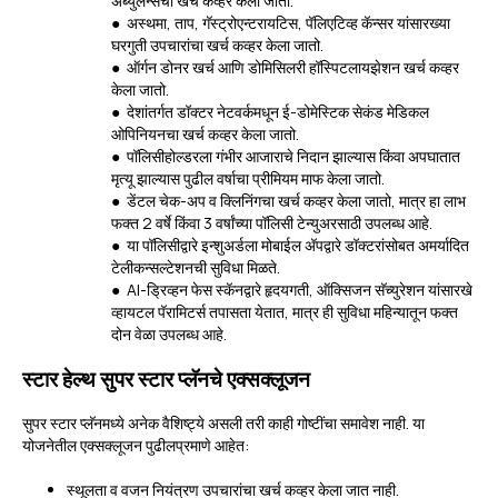
अँब्युलन्सचा खर्च कव्हर केला जातो.
● अस्थमा, ताप, गॅस्ट्रोएन्टरायटिस, पॅलिएटिव्ह कॅन्सर यांसारख्या
घरगुती उपचारांचा खर्च कव्हर केला जातो.
● ऑर्गन डोनर खर्च आणि डोमिसिलरी हॉस्पिटलायझेशन खर्च कव्हर
केला जातो.
● देशांतर्गत डॉक्टर नेटवर्कमधून ई-डोमेस्टिक सेकंड मेडिकल
ओपिनियनचा खर्च कव्हर केला जातो.
● पॉलिसीहोल्डरला गंभीर आजाराचे निदान झाल्यास किंवा अपघातात
मृत्यू झाल्यास पुढील वर्षाचा प्रीमियम माफ केला जातो.
● डेंटल चेक-अप व क्लिनिंगचा खर्च कव्हर केला जातो, मात्र हा लाभ
फक्त 2 वर्षे किंवा 3 वर्षांच्या पॉलिसी टेन्युअरसाठी उपलब्ध आहे.
● या पॉलिसीद्वारे इन्शुअर्डला मोबाईल अ‍ॅपद्वारे डॉक्टरांसोबत अमर्यादित
टेलीकन्सल्टेशनची सुविधा मिळते.
● AI-ड्रिव्हन फेस स्कॅनद्वारे हृदयगती, ऑक्सिजन सॅच्युरेशन यांसारखे
व्हायटल पॅरामिटर्स तपासता येतात, मात्र ही सुविधा महिन्यातून फक्त
दोन वेळा उपलब्ध आहे.
स्टार हेल्थ सुपर स्टार प्लॅनचे एक्सक्लूजन
सुपर स्टार प्लॅनमध्ये अनेक वैशिष्ट्ये असली तरी काही गोष्टींचा समावेश नाही. या
योजनेतील एक्सक्लूजन पुढीलप्रमाणे आहेत:
स्थूलता व वजन नियंत्रण उपचारांचा खर्च कव्हर केला जात नाही.