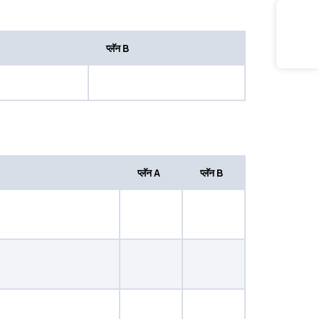
प्लॅन B
प्लॅन A
प्लॅन B