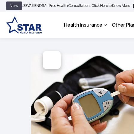
|
New
 SEVA KENDRA - Free Health Consultation -
Click Here to Know More
BIMA BHARO
Health Insurance
Other Pla