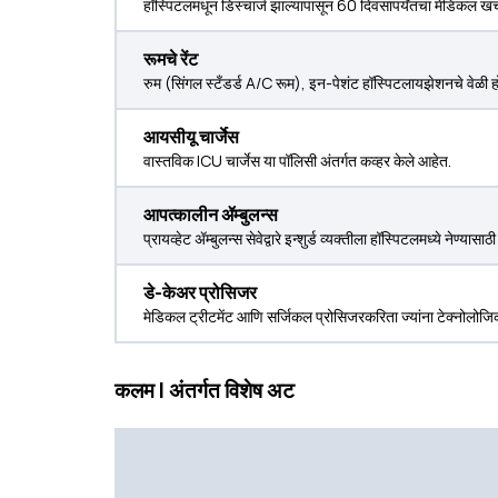
हॉस्पिटलमधून डिस्चार्ज झाल्यापासून 60 दिवसांपर्यंतचा मेडिकल खर्च 
रूमचे रेंट
रुम (सिंगल स्टँडर्ड A/C रूम), इन-पेशंट हॉस्पिटलायझेशनचे वेळी होण
आयसीयू चार्जेस
वास्तविक ICU चार्जेस या पॉलिसी अंतर्गत कव्हर केले आहेत.
आपत्कालीन ॲम्बुलन्स
प्रायव्हेट ॲम्बुलन्स सेवेद्वारे इन्शुर्ड व्यक्तीला हॉस्पिटलमध्ये नेण्य
डे-केअर प्रोसिजर
मेडिकल ट्रीटमेंट आणि सर्जिकल प्रोसिजरकरिता ज्यांना टेक्नोलोजि
कलम I अंतर्गत विशेष अट