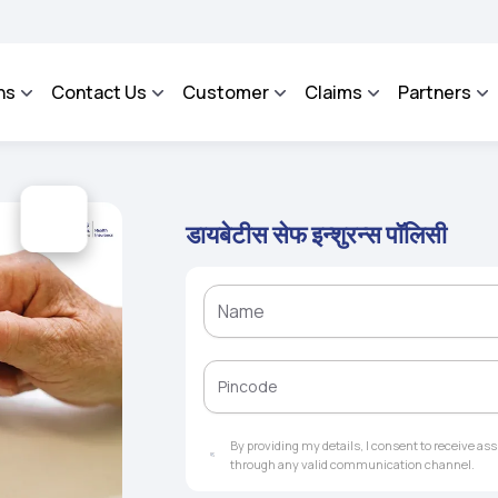
SA - An Integrated Grievance Management System to facilitate the policyholders an
ns
Contact Us
Customer
Claims
Partners
डायबेटीस सेफ इन्शुरन्स पॉलिसी
By providing my details, I consent to receive a
through any valid communication channel.