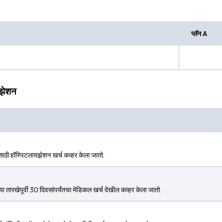
प्लॅन A
यझेशन
डसाठी हॉस्पिटलायझेशन खर्च कव्हर केला जातो.
ा तारखेपूर्वी 30 दिवसांपर्यंतचा मेडिकल खर्च देखील कव्हर केला जातो.