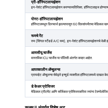
प्री-हॉस्पिटलायझेशन
इन-पेशंट हॉस्पिटलायझेशन करण्याव्यतिरिक्त, हॉस्पिटलाइज होण्याच्य
पोस्ट-हॉस्पिटलायझेशन
हॉस्पिटलमधून डिस्चार्ज झाल्यापासून 60 दिवसांपर्यंतचा मेडिकल खर्च 
रूमचे रेंट
रुम (सिंगल स्टँडर्ड A/C रूम), इन-पेशंट हॉस्पिटलायझेशनचे वेळी होण
आयसीयू चार्जेस
वास्तविक ICU चार्जेस या पॉलिसी अंतर्गत कव्हर आहेत.
आपत्कालीन ॲम्बुलन्स
प्रायव्हेट ॲम्बुलन्स सेवेद्वारे इन्शुर्ड व्यक्तीला हॉस्पिटलमध्ये दाख
डे केअर प्रोसिजर
मेडिकल ट्रीटमेंट आणि सर्जिकल प्रोसिजरकरिता ज्यांना टेक्नोलोजि
कलम II अंतर्गत विशेष अट