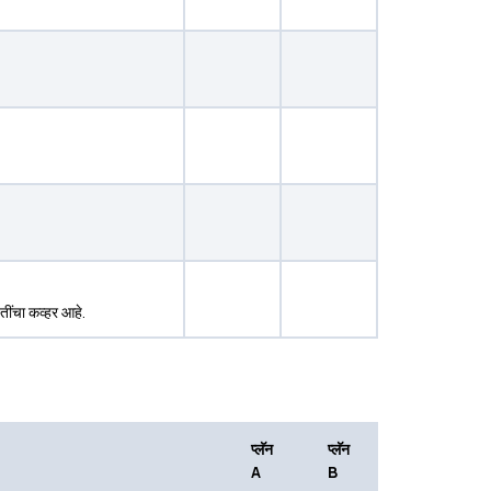
ींचा कव्हर आहे.
प्लॅन
प्लॅन
A
B