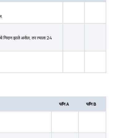
ल.
ीजचे निदान झाले असेल, तर त्याला 24
प्लॅन A
प्लॅन B