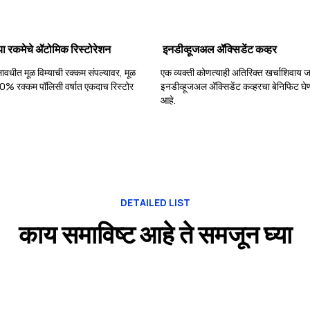
च्या रकमेचे ॲटोमिक रिस्टोरेशन
इनडीव्हूजअल ॲक्सिडेंट कव्हर
ावधीत मूळ विम्याची रक्कम संपल्यावर, मूळ
एक व्यक्ती कोणत्याही अतिरिक्त खर्चाशिवाय
00% रक्कम पॉलिसी वर्षात एकदाच रिस्टोर
इनडीव्हूजअल ॲक्सिडेंट कव्हरचा बेनिफिट घेण
.
आहे.
DETAILED LIST
काय समाविष्ट आहे ते समजून घ्या