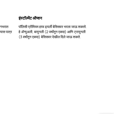
इंस्टॉल्मेंट ऑप्शन
 जगभरात
पॉलिसी प्रीमियम हाफ इयर्ली बेसिसवर भरला जाऊ शकतो.
्यास पात्र
हे ॲन्युअली, बायुनली (2 वर्षांतून एकदा) आणि ट्रायुनली
(3 वर्षांतून एकदा) बेसिसवर देखील दिले जाऊ शकते.