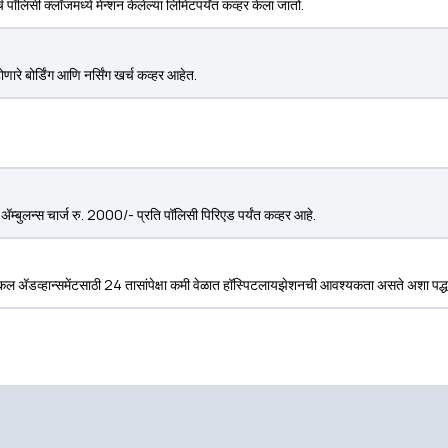
पॉलिसी क्लॉजमध्ये मेन्शन केलेल्या लिमिटपर्यंत कव्हर केला जातो.
ारे बोर्डिंग आणि नर्सिंग खर्च कव्हर आहेत.
ासाठी ॲम्बुलन्स चार्ज रु. 2000/- प्रति पॉलिसी पिरिएड पर्यंत कव्हर आहे.
कल ॲडव्हान्समेंटसाठी 24 तासांपेक्षा कमी वेळात हॉस्पिटलायझेशनची आवश्यकता असते अशा पद्धत