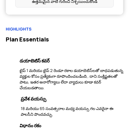
ఉత్తమమైన వాటి గురించి నిశ్చయించుకోండి
HIGHLIGHTS
Plan Essentials
డయాబెటిస్ కవర్
టైప్ 1 మరియు టైప్ 2 రెండూ రకాల డయాబెటిస్‌లతో బాధపడుతున్న
వ్యక్తుల కోసం ప్రత్యేకంగా రూపొందించబడింది,. దాని సంక్లిష్టతలతో
పాటు, ఇతర అనారోగ్యాలు లేదా వ్యాధులు కూడా కవర్
చేయబడతాయి.
ప్రవేశ వయస్సు
18 మరియు 65 సంవత్సరాల మధ్య వయస్సు గల ఎవరైనా ఈ
పాలసీని పొందవచ్చు.
విధానం రకం