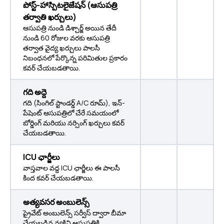
పోస్ట్-హాస్పిటలైజేషన్ (ఆసుపత్రి
తర్వాతి ఖర్చులు)
ఆసుపత్రి నుండి డిశ్చార్జ్ అయిన తేదీ
నుండి 60 రోజుల వరకు ఆసుపత్రి
తర్వాత వైద్య ఖర్చులు పాలసీ
నిబంధనలో పేర్కొన్న పరిమితుల ప్రకారం
కవర్ చేయబడతాయి.
గది అద్దె
గది (సింగిల్ స్టాండర్డ్ A/C రూమ్), ఇన్-
పేషెంట్ ఆసుపత్రిలో చేరే సమయంలో
బోర్డింగ్ మరియు నర్సింగ్ ఖర్చులు కవర్
చేయబడతాయి.
ICU ఛార్జీలు
వాస్తవాల వద్ద ICU ఛార్జీలు ఈ పాలసీ
కింద కవర్ చేయబడతాయి.
అత్యవసర అంబులెన్స్
ప్రైవేట్ అంబులెన్స్ సర్వీస్ ద్వారా బీమా
చేయబడిన వ్యక్తిని ఆసుపత్రికి