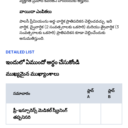
వ్యక్తిగత ప్రమాద కవరేజీని పొందేందుకు అర్హులు.
వాయిదా ఎంపికలు
పాలసీ ప్రీమియంను అర్ధ-వార్షిక ప్రాతిపదికన చెల్లించవచ్చు. ఇది
వార్షిక, ద్వైవార్షిక (2 సంవత్సరాలకు ఒకసారి) మరియు త్రైవార్షిక (3
సంవత్సరాలకు ఒకసారి) ప్రాతిపదికన కూడా చెల్లించేందుకు
అనుమతిస్తుంది.
DETAILED LIST
ఇందులో ఏముందో అర్ధం చేసుకోండి
ముఖ్యమైన ముఖ్యాంశాలు
ప్లాన్
ప్లాన్
సమాచారం
A
B
ప్రీ-ఇన్సూరెన్స్ మెడికల్ స్క్రీనింగ్
తప్పనిసరి