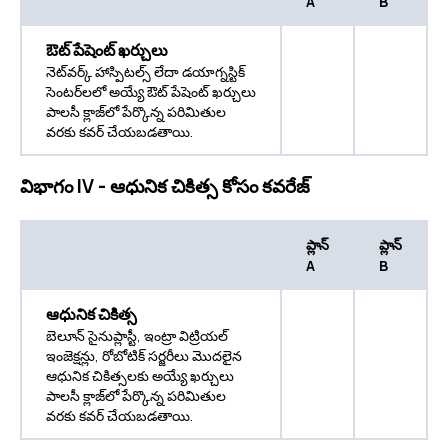
A
B
ఔట్ పేషెంట్ ఖర్చులు
నెట్‌వర్క్ హాస్పిటల్స్ లేదా డయాగ్నస్టిక్
సెంటర్‌లలో అయ్యే ఔట్ పేషెంట్ ఖర్చులు
పాలసీ క్లాజ్‌లో పేర్కొన్న పరిమితుల
వరకు కవర్ చేయబడతాయి.
విభాగం IV - ఆధునిక చికిత్స కోసం కవరేజ్
ప్లాన్
ప్లాన్
A
B
ఆధునిక చికిత్స
బెలూన్ సైనుప్లాస్టీ, ఇంట్రా విట్రియల్
ఇంజెక్షన్లు, రోబోటిక్ సర్జరీలు మొదలైన
ఆధునిక చికిత్సలకు అయ్యే ఖర్చులు
పాలసీ క్లాజ్‌లో పేర్కొన్న పరిమితుల
వరకు కవర్ చేయబడతాయి.