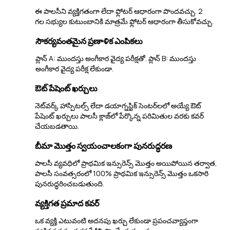
ఈ పాలసీని వ్యక్తిగతంగా లేదా ఫ్లోటర్ ఆధారంగా పొందవచ్చు. 2
గల సభ్యుల కుటుంబానికి మాత్రమే ఫ్లోటర్ ఆధారంగా తీసుకోవచ్చు.
సౌకర్యవంతమైన ప్రణాళిక ఎంపికలు
ప్లాన్ A: ముందస్తు అంగీకార వైద్య పరీక్షతో. ప్లాన్ B: ముందస్తు
అంగీకార వైద్య పరీక్ష లేకుండా.
ఔట్ పేషెంట్ ఖర్చులు
నెట్‌వర్క్ హాస్పిటల్స్ లేదా డయాగ్నస్టిక్ సెంటర్‌లలో అయ్యే ఔట్
పేషెంట్ ఖర్చులు పాలసీ క్లాజ్‌లో పేర్కొన్న పరిమితుల వరకు కవర్
చేయబడతాయి.
బీమా మొత్తం స్వయంచాలకంగా పునరుద్ధరణ
పాలసీ వ్యవధిలో ప్రాథమిక ఇన్సురెన్స్ మొత్తం అయిపోయిన తర్వాత,
పాలసీ సంవత్సరంలో 100% ప్రాథమిక ఇన్సురెన్స్ మొత్తం ఒకసారి
పునరుద్ధరించబడుతుంది.
వ్యక్తిగత ప్రమాద కవర్
ఒక వ్యక్తి ఎటువంటి అదనపు ఖర్చు లేకుండా ప్రపంచవ్యాప్తంగా