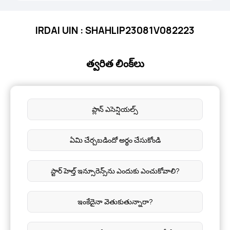
IRDAI UIN : SHAHLIP23081V082223
త్వరిత లింక్‌లు
ప్లాన్ ఎసెన్షియల్స్
ఏమి చేర్చబడిందో అర్థం చేసుకోండి
స్టార్ హెల్త్ ఇన్సూరెన్స్‌ను ఎందుకు ఎంచుకోవాలి?
ఇంకేదైనా వెతుకుతున్నారా?