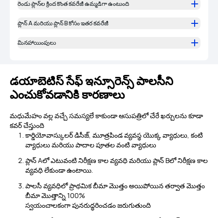
రెండు ప్లాన్‌ల క్రింద కొంత కవరేజీ ఉమ్మడిగా ఉంటుంది
ప్లాన్ A మరియు ప్లాన్ B కోసం ఇతర కవరేజీ
మినహాయింపులు
డయాబెటిస్ సేఫ్ ఇన్సూరెన్స్ పాలసీని
ఎంచుకోవడానికి కారణాలు
మధుమేహం వల్ల వచ్చే సమస్యలే కాకుండా ఆసుపత్రిలో చేరే ఖర్చులను కూడా
కవర్ చేస్తుంది
కార్డియోవాస్కులర్ డిసీజ్, మూత్రపిండ వ్యవస్థ యొక్క వ్యాధులు, కంటి
వ్యాధులు మరియు పాదాల పూతల వంటి వ్యాధులు
ప్లాన్ Aలో ఎటువంటి నిరీక్షణ కాల వ్యవధి మరియు ప్లాన్ Bలో నిరీక్షణ కాల
వ్యవధి లేకుండా ఉంటాయి.
పాలసీ వ్యవధిలో ప్రాథమిక బీమా మొత్తం అయిపోయిన తర్వాత మొత్తం
బీమా మొత్తాన్ని 100%
స్వయంచాలకంగా పునరుద్ధరించడం జరుగుతుంది