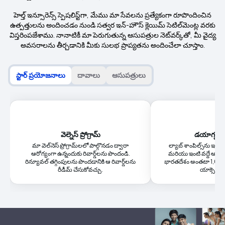
హెల్త్ ఇన్సూరెన్స్ స్పెషలిస్ట్‌గా, మేము మా సేవలను ప్రత్యేకంగా రూపొందించిన
ఉత్పత్తులను అందించడం నుండి సత్వర ఇన్-హౌస్ క్లెయిమ్ సెటిల్‌మెంట్ల వరకు
విస్తరింపజేశాము. నానాటికీ మా పెరుగుతున్న ఆసుపత్రుల నెట్‌వర్క్‌తో, మీ వైద్య
అవసరాలను తీర్చడానికి మీకు సులభ ప్రాప్యతను అందించేలా చూస్తాం.
స్టార్ ప్రయోజనాలు
దావాలు
ఆసుపత్రులు
వెల్నెస్ ప్రోగ్రామ్
డయాగ్నస్టిక్
మా వెల్‌నెస్ ప్రోగ్రామ్‌లలో పాల్గొనడం ద్వారా
ల్యాబ్ శాంపిల్స్‌ను ఇంటి
ఆరోగ్యంగా ఉన్నందుకు రివార్డ్‌లను పొందండి.
మరియు ఇంటి వద్దే ఆరోగ్
రిన్యూవల్ తగ్గింపులను పొందడానికి ఆ రివార్డ్‌లను
భారతదేశం అంతటా 1,635 డయ
రీడీమ్ చేసుకోవచ్చు.
యాక్సెస్ ప