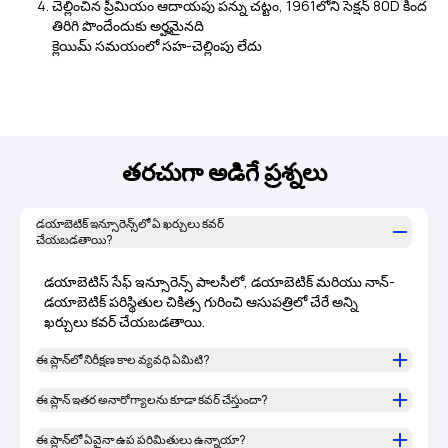
చెల్లించిన ప్రీమియం ఆదాయపు పన్ను చట్టం, 1961లోని సెక్షన్ 80D కింద
తిరిగి పొందేందుకు అర్హమైనది
క్లెయిమ్ సమయంలో సహ-చెల్లింపు లేదు
తరచుగా అడిగే ప్రశ్నలు
డయాబెటిక్ ఇన్సూరెన్స్‌లో ఏ ఖర్చులు కవర్
చేయబడతాయి?
డయాబెటిస్ సేఫ్ ఇన్సూరెన్స్ పాలసీలో, డయాబెటిక్ మరియు నాన్-
డయాబెటిక్ పరిస్థితుల చికిత్స గురించి ఆసుపత్రిలో చేరే అన్ని
ఖర్చులు కవర్ చేయబడతాయి.
ఈ ప్లాన్‌లో నిరీక్షణ కాల వ్యవధి ఏమిటి?
ఈ ప్లాన్ ఇతర అనారోగ్యాలను కూడా కవర్ చేస్తుందా?
ఈ ప్లాన్‌లో ఏవైనా ఉప పరిమితులు ఉన్నాయా?