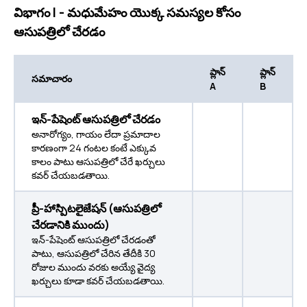
విభాగం I - మధుమేహం యొక్క సమస్యల కోసం
ఆసుపత్రిలో చేరడం
ప్లాన్
ప్లాన్
సమాచారం
A
B
ఇన్-పేషెంట్ ఆసుపత్రిలో చేరడం
అనారోగ్యం, గాయం లేదా ప్రమాదాల
కారణంగా 24 గంటల కంటే ఎక్కువ
కాలం పాటు ఆసుపత్రిలో చేరే ఖర్చులు
కవర్ చేయబడతాయి.
ప్రీ-హాస్పిటలైజేషన్ (ఆసుపత్రిలో
చేరడానికి ముందు)
ఇన్-పేషెంట్ ఆసుపత్రిలో చేరడంతో
పాటు, ఆసుపత్రిలో చేరిన తేదీకి 30
రోజుల ముందు వరకు అయ్యే వైద్య
ఖర్చులు కూడా కవర్ చేయబడతాయి.