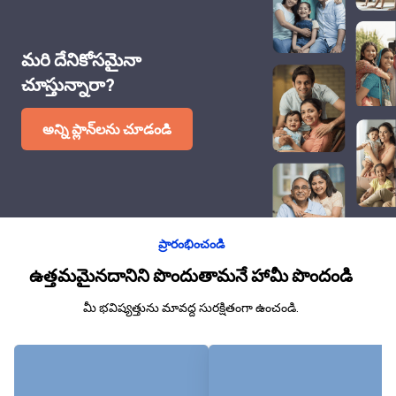
మరి దేనికోసమైనా
చూస్తున్నారా?
అన్ని ప్లాన్‌లను చూడండి
ప్రారంభించండి
ఉత్తమమైనదానిని పొందుతామనే హామీ పొందండి
మీ భవిష్యత్తును మావద్ద సురక్షితంగా ఉంచండి.