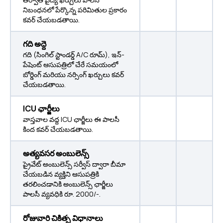
నిబంధనలో పేర్కొన్న పరిమితుల ప్రకారం
కవర్ చేయబడతాయి.
గది అద్దె
గది (సింగిల్ స్టాండర్డ్ A/C రూమ్), ఇన్-
పేషెంట్ ఆసుపత్రిలో చేరే సమయంలో
బోర్డింగ్ మరియు నర్సింగ్ ఖర్చులు కవర్
చేయబడతాయి.
ICU ఛార్జీలు
వాస్తవాల వద్ద ICU ఛార్జీలు ఈ పాలసీ
కింద కవర్ చేయబడతాయి.
అత్యవసర అంబులెన్స్
ప్రైవేట్ అంబులెన్స్ సర్వీస్ ద్వారా బీమా
చేయబడిన వ్యక్తిని ఆసుపత్రికి
తరలించడానికి అంబులెన్స్ ఛార్జీలు
పాలసీ వ్యవధికి రూ. 2000/-.
రోజువారి చికిత్స విధానాలు