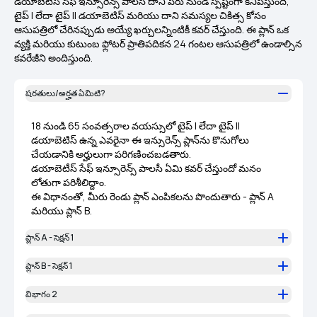
డయాబెటిస్ సేఫ్ ఇన్సూరెన్స్ పాలసీ దాని పేరు నుండి స్పష్టంగా కనిపిస్తుంది,
టైప్ I లేదా టైప్ II డయాబెటిస్ మరియు దాని సమస్యల చికిత్స కోసం
ఆసుపత్రిలో చేరినప్పుడు అయ్యే ఖర్చులన్నింటికీ కవర్ చేస్తుంది. ఈ ప్లాన్ ఒక
వ్యక్తి మరియు కుటుంబ ఫ్లోటర్ ప్రాతిపదికన 24 గంటల ఆసుపత్రిలో ఉండాల్సిన
కవరేజీని అందిస్తుంది.
షరతులు/అర్హత ఏమిటి?
18 నుండి 65 సంవత్సరాల వయస్సులో టైప్ I లేదా టైప్ II
డయాబెటిస్ ఉన్న ఎవరైనా ఈ ఇన్సురెన్స్ ప్లాన్‌ను కొనుగోలు
చేయడానికి అర్హులుగా పరిగణించబడతారు.
డయాబెటీస్ సేఫ్ ఇన్సూరెన్స్ పాలసీ ఏమి కవర్ చేస్తుందో మనం
లోతుగా పరిశీలిద్దాం.
ఈ విధానంతో, మీరు రెండు ప్లాన్ ఎంపికలను పొందుతారు - ప్లాన్ A
మరియు ప్లాన్ B.
ప్లాన్ A - సెక్షన్ 1
ప్లాన్ B - సెక్షన్ 1
విభాగం 2