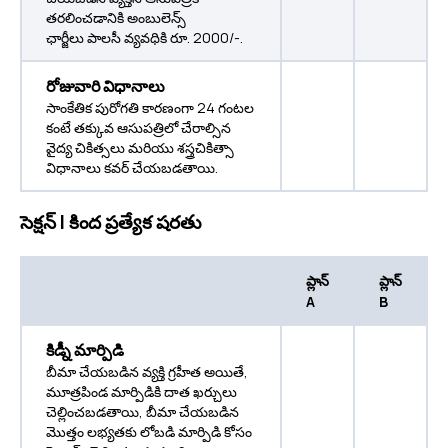
తరలించడానికి అంబులెన్స్
ఛార్జీలు పాలసీ వ్యవధికి రూ. 2000/-.
రోజువారి విధానాలు
సాంకేతిక పురోగతి కారణంగా 24 గంటల
కంటే తక్కువ ఆసుపత్రిలో చేరాల్సిన
వైద్య చికిత్సలు మరియు శస్త్రచికిత్సా
విధానాలు కవర్ చేయబడతాయి.
సెక్షన్ I కింద ప్రత్యేక షరతు
ప్లాన్
ప్లాన్
A
B
కిడ్నీ మార్పిడి
బీమా చేయబడిన వ్యక్తి గ్రహీత అయితే,
మూత్రపిండ మార్పిడికి దాత ఖర్చులు
చెల్లించబడతాయి, బీమా చేయబడిన
మొత్తం లభ్యతకు లోబడి మార్పిడి కోసం