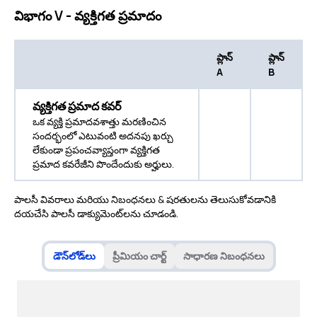
విభాగం V - వ్యక్తిగత ప్రమాదం
ప్లాన్
ప్లాన్
A
B
వ్యక్తిగత ప్రమాద కవర్
ఒక వ్యక్తి ప్రమాదవశాత్తు మరణించిన
సందర్భంలో ఎటువంటి అదనపు ఖర్చు
లేకుండా ప్రపంచవ్యాప్తంగా వ్యక్తిగత
ప్రమాద కవరేజీని పొందేందుకు అర్హులు.
పాలసీ వివరాలు మరియు నిబంధనలు & షరతులను తెలుసుకోవడానికి
దయచేసి పాలసీ డాక్యుమెంట్‌లను చూడండి.
డౌన్‌లోడ్‌లు
ప్రీమియం చార్ట్
సాధారణ నిబంధనలు