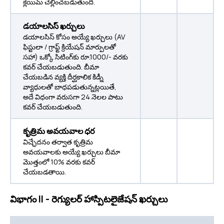
క్లెయిమ్ చెల్లించబడుతుంది.
డయాలసిస్ ఖర్చులు
డయాలసిస్ కోసం అయ్యే ఖర్చులు (AV
ఫిస్టులా / గ్రాఫ్ట్ క్రియేషన్ మార్పులతో
సహా) ఒక్కో సిటింగ్‌కు రూ.1000/- వరకు
కవర్ చేయబడుతుంది. బీమా
చేయబడిన వ్యక్తి దీర్ఘకాలిక కిడ్నీ
వ్యాధులతో బాధపడుతున్నట్లయితే,
అదే విధంగా వరుసగా 24 నెలల పాటు
కవర్ చేయబడుతుంది.
కృత్రిమ అవయవాల ధర
విచ్ఛేదనం తర్వాత కృత్రిమ
అవయవాలకు అయ్యే ఖర్చులు బీమా
మొత్తంలో 10% వరకు కవర్
చేయబడతాయి.
విభాగం II - రెగ్యులర్ హాస్పిటలైజేషన్ ఖర్చులు