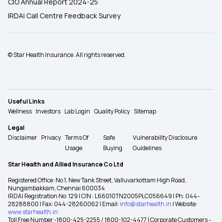
CIO Annual Report 2024-25
IRDAI Call Centre Feedback Survey
© Star Health Insurance. All rights reserved.
Useful Links
Wellness
Investors
Lab Login
Quality Policy
Sitemap
Legal
Disclaimer
Privacy
Terms Of
Safe
Vulnerability Disclosure
Usage
Buying
Guidelines
Star Health and Allied Insurance Co Ltd
Registered Office: No 1, New Tank Street, Valluvarkottam High Road,
Nungambakkam, Chennai 600034
IRDAI Registration No: 129 | CIN : L66010TN2005PLC056649 | Ph: 044-
28288800 | Fax: 044-28260062 | Email:
info@starhealth.in
| Website:
www.starhealth.in
Toll Free Number -1800-425-2255 / 1800-102-4477 | Corporate Customers -