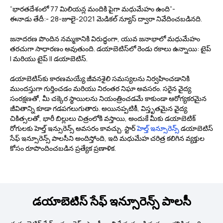
“భారతదేశంలో 77 మిలియన్ల మందికి పైగా మధుమేహం ఉంది”-
ఈనాడు తేదీ:- 28-జూలై-2021 మెడికల్ న్యూస్ ద్వారా నివేదించబడినది.
జనాదరణ పొందిన నమ్మకానికి విరుద్ధంగా, యువ జనాభాలో మధుమేహం
తరచుగా సాధారణం అవుతుంది. డయాబెటిస్‌లో రెండు రకాలు ఉన్నాయి: టైప్
I మరియు టైప్ II డయాబెటిస్.
డయాబెటిస్‌కు కారణమయ్యే జీవనశైలి సమస్యలను నిర్వహించడానికి
ముందస్తుగా గుర్తించడం మరియు నిరంతర నిఘా అవసరం. సరైన వైద్య
సంరక్షణతో, మీ చక్కెర స్థాయిలను నియంత్రించడమే కాకుండా ఆరోగ్యకరమైన
జీవితాన్ని కూడా గడపగలుగుతారు. అయినప్పటికీ, విస్తృతమైన వైద్య
చికిత్సలతో, భారీ బిల్లులు చిత్రంలోకి వస్తాయి, అందుకే మీకు డయాబెటిక్
రోగులకు హెల్త్ ఇన్సురెన్స్ అవసరం కావచ్చు. స్టార్
హెల్త్ ఇన్సూరెన్స్
డయాబెటిస్
సేఫ్ ఇన్సూరెన్స్ పాలసీని అందిస్తోంది, ఇది మధుమేహ చరిత్ర కలిగిన వ్యక్తుల
కోసం రూపొందించబడిన ప్రత్యేక ప్రణాళిక.
డయాబెటిస్ సేఫ్ ఇన్సూరెన్స్ పాలసీ