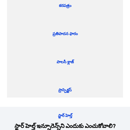
కరపత్రం
ప్రతిపాదన ఫారం
పాలసీ క్లాజ్
ప్రాస్పెక్టస్
స్టార్ హెల్త్
స్టార్ హెల్త్ ఇన్సూరెన్స్‌ని ఎందుకు ఎంచుకోవాలి?