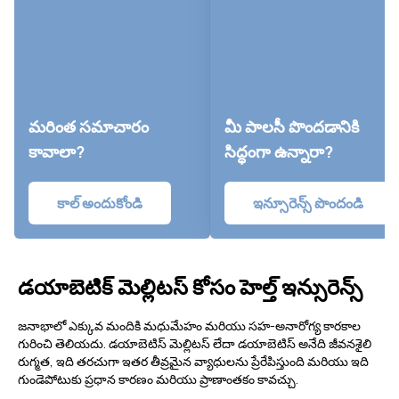
మరింత సమాచారం
మీ పాలసీ పొందడానికి
కావాలా?
సిద్ధంగా ఉన్నారా?
కాల్ అందుకోండి
ఇన్సూరెన్స్ పొందండి
డయాబెటిక్ మెల్లిటస్ కోసం హెల్త్ ఇన్సురెన్స్
జనాభాలో ఎక్కువ మందికి మధుమేహం మరియు సహ-అనారోగ్య కారకాల
గురించి తెలియదు. డయాబెటిస్ మెల్లిటస్ లేదా డయాబెటిస్ అనేది జీవనశైలి
రుగ్మత, ఇది తరచుగా ఇతర తీవ్రమైన వ్యాధులను ప్రేరేపిస్తుంది మరియు ఇది
గుండెపోటుకు ప్రధాన కారణం మరియు ప్రాణాంతకం కావచ్చు.