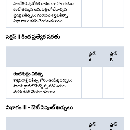
సాంకేతిక పురోగతి కారణంగా 24 గంటల
కంటే తక్కువ ఆసుపత్రిలో చేరాల్సిన
వైద్య చికిత్సలు మరియు శస్త్రచికిత్సా
విధానాలు కవర్ చేయబడతాయి.
సెక్షన్ II కింద ప్రత్యేక షరతు
ప్లాన్
ప్లాన్
A
B
కంటిశుక్లం చికిత్స
క్యాటరాక్ట్ చికిత్స కోసం అయ్యే ఖర్చులు
పాలసీ క్లాజ్‌లో పేర్కొన్న పరిమితుల
వరకు కవర్ చేయబడతాయి.
విభాగం III - ఔట్ పేషెంట్ ఖర్చులు
ప్లాన్
ప్లాన్