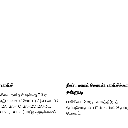
பாலிசி
நீண்ட காலம் கொண்ட பாலிசிக்க
தள்ளுபடி
சியை தனிநபர் அல்லது 7 பேர்
டும்பமாக ஃப்ளோட்டர் அடிப்படையில்
பாலிசியை 2 வருட காலத்திற்குத்
 2A, 2A+1C, 2A+2C, 2A+3C,
தேர்வுசெய்தால், பிரீமியத்தில் 5% தள்
A+2C, 1A+3C) தேர்ந்தெடுக்கலாம்.
பெறலாம்.