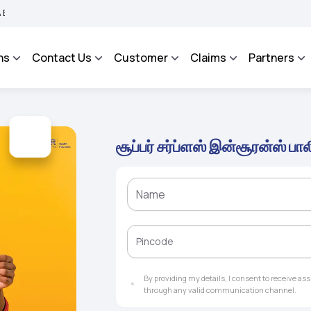
Integrated Grievance Management System to facilitate the policyholders and compl
ns
Contact Us
Customer
Claims
Partners
சூப்பர் சர்ப்ளஸ் இன்சூரன்ஸ் பால
By providing my details, I consent to receive a
through any valid communication channel.