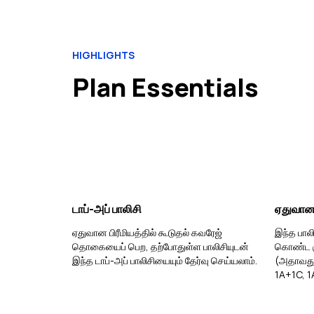
HIGHLIGHTS
Plan Essentials
டாப்-அப் பாலிசி
ஏதுவான 
ஏதுவான பிரீமியத்தில் கூடுதல் கவரேஜ்
இந்த பாலி
தொகையைப் பெற, தற்போதுள்ள பாலிசியுடன்
கொண்ட கு
இந்த டாப்-அப் பாலிசியையும் தேர்வு செய்யலாம்.
(அதாவது
1A+1C, 1