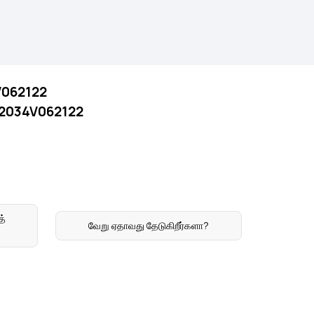
5V062122
P22034V062122
த்
வேறு ஏதாவது தேடுகிறீர்களா?