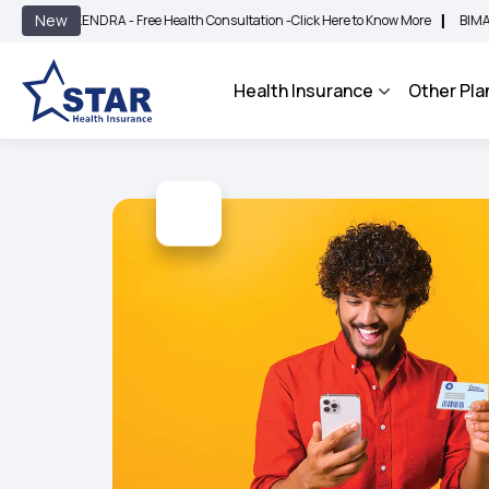
|
New
ENDRA - Free Health Consultation -
Click Here to Know More
BIMA BHAROSA - An 
Health Insurance
Other Pla