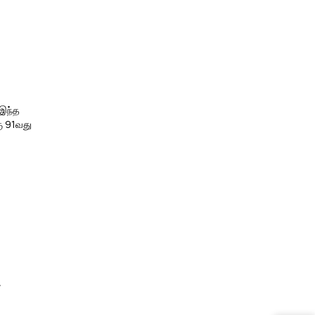
 இந்த
ு 91வது