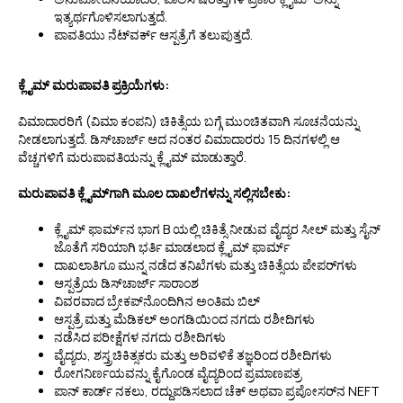
ಇತ್ಯರ್ಥಗೊಳಿಸಲಾಗುತ್ತದೆ.
ಪಾವತಿಯು ನೆಟ್‌ವರ್ಕ್ ಆಸ್ಪತ್ರೆಗೆ ತಲುಪುತ್ತದೆ.
ಕ್ಲೈಮ್ ಮರುಪಾವತಿ ಪ್ರಕ್ರಿಯೆಗಳು:
ವಿಮಾದಾರರಿಗೆ (ವಿಮಾ ಕಂಪನಿ) ಚಿಕಿತ್ಸೆಯ ಬಗ್ಗೆ ಮುಂಚಿತವಾಗಿ ಸೂಚನೆಯನ್ನು
ನೀಡಲಾಗುತ್ತದೆ. ಡಿಸ್‌ಚಾರ್ಜ್ ಆದ ನಂತರ ವಿಮಾದಾರರು 15 ದಿನಗಳಲ್ಲಿ ಆ
ವೆಚ್ಚಗಳಿಗೆ ಮರುಪಾವತಿಯನ್ನು ಕ್ಲೈಮ್ ಮಾಡುತ್ತಾರೆ.
ಮರುಪಾವತಿ ಕ್ಲೈಮ್‌ಗಾಗಿ ಮೂಲ ದಾಖಲೆಗಳನ್ನು ಸಲ್ಲಿಸಬೇಕು:
ಕ್ಲೈಮ್ ಫಾರ್ಮ್‌ನ ಭಾಗ B ಯಲ್ಲಿ ಚಿಕಿತ್ಸೆ ನೀಡುವ ವೈದ್ಯರ ಸೀಲ್ ಮತ್ತು ಸೈನ್
ಜೊತೆಗೆ ಸರಿಯಾಗಿ ಭರ್ತಿ ಮಾಡಲಾದ ಕ್ಲೈಮ್ ಫಾರ್ಮ್
ದಾಖಲಾತಿಗೂ ಮುನ್ನ ನಡೆದ ತನಿಖೆಗಳು ಮತ್ತು ಚಿಕಿತ್ಸೆಯ ಪೇಪರ್‌ಗಳು
ಆಸ್ಪತ್ರೆಯ ಡಿಸ್‌ಚಾರ್ಜ್ ಸಾರಾಂಶ
ವಿವರವಾದ ಬ್ರೇಕಪ್‌ನೊಂದಿಗಿನ ಅಂತಿಮ ಬಿಲ್
ಆಸ್ಪತ್ರೆ ಮತ್ತು ಮೆಡಿಕಲ್ ಅಂಗಡಿಯಿಂದ ನಗದು ರಶೀದಿಗಳು
ನಡೆಸಿದ ಪರೀಕ್ಷೆಗಳ ನಗದು ರಶೀದಿಗಳು
ವೈದ್ಯರು, ಶಸ್ತ್ರಚಿಕಿತ್ಸಕರು ಮತ್ತು ಅರಿವಳಿಕೆ ತಜ್ಞರಿಂದ ರಶೀದಿಗಳು
ರೋಗನಿರ್ಣಯವನ್ನು ಕೈಗೊಂಡ ವೈದ್ಯರಿಂದ ಪ್ರಮಾಣಪತ್ರ
ಪಾನ್ ಕಾರ್ಡ್‌ ನಕಲು, ರದ್ದುಪಡಿಸಲಾದ ಚೆಕ್ ಅಥವಾ ಪ್ರಪೋಸರ್‌ನ NEFT