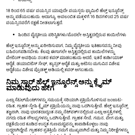
18 ರಿಂದ 65 ವರ್ಷ ವಯಸ್ಸಿನ ಯಾವುದೇ ವಯಸ್ಕರು ಫ್ಯಾಮಿಲಿ ಹೆಲ್ತ್ ಇನ್ಶೂರೆನ್ಸ್
ಅನ್ನು ಪಡೆಯಬಹುದು. ಆದಾಗ್ಯೂ, ಅವಲಂಬಿತ ಮಕ್ಕಳಿಗೆ 16 ದಿನಗಳಿಂದ 25 ವರ್ಷ
ವಯಸ್ಸಿನವರೆಗೆ ರಕ್ಷಣೆ ನೀಡಲಾಗುತ್ತದೆ.
ಹಿಂದಿನ ವೈದ್ಯಕೀಯ ಪರಿಸ್ಥಿತಿಗಳು/ಮೊದಲೇ ಅಸ್ತಿತ್ವದಲ್ಲಿರುವ ಕಾಯಿಲೆಗಳು
ಹೆಲ್ತ್ ಇನ್ಶೂರೆನ್ಸ್ ಅನ್ನು ಖರೀದಿಸುವಾಗ, ನಿಮ್ಮ ವೈದ್ಯಕೀಯ ಇತಿಹಾಸವನ್ನು ನೀವು
ಬಹಿರಂಗಪಡಿಸಬೇಕು. ಕೆಲವು ಈಗಾಗಲೇ ಅಸ್ತಿತ್ವದಲ್ಲಿರುವ ಕಾಯಿಲೆಗಳನ್ನು
ವೇಟಿಂಗ್ ಅವಧಿಯ ನಂತರ ಕವರ್ ಮಾಡಬಹುದು ಆದರೆ, ಇತರೆ ಕಾರ್ಡಿಯಾಕ್
ಆರೈಕೆ, ಡಯಾಬಿಟಿಸ್ ಸೇಫ್, ಕ್ಯಾನ್ಸರ್ ಆರೈಕೆ ಮತ್ತು ಆಟಿಸಂ ಮಗುವಿನ ವಿಶೇಷ
ಆರೈಕೆಯು ವಿಶೇಷ ಪ್ರೊಡಕ್ಟ್ ಅಡಿಯಲ್ಲಿ ಕವರ್ ಆಗಬಹುದು.
ನಿಮ್ಮ ಸ್ಟಾರ್ ಹೆಲ್ತ್ ಇನ್ಶೂರೆನ್ಸ್ ಅನ್ನು ಕ್ಲೈಮ್
ಮಾಡುವುದು ಹೇಗೆ
ಎಲ್ಲಾ ಸೆಟಲ್‌ಮೆಂಟ್‌ಗಳನ್ನು ಸಮಯಕ್ಕೆ ಸರಿಯಾಗಿ ಪ್ರಕ್ರಿಯೆಗೊಳಿಸುವ ಜಂಜಾಟ-
ರಹಿತ, ಗ್ರಾಹಕ-ಸ್ನೇಹಿ ಕ್ಲೈಮ್ ಪ್ರಕ್ರಿಯೆಯನ್ನು ನಾವು ಒದಗಿಸುತ್ತೇವೆ. ಹೆಲ್ತ್ ಇನ್ಶೂರೆನ್ಸ್
ತಜ್ಞರಾಗಿ, ನಾವು ಭಾರತದಾದ್ಯಂತ ನಮ್ಮ ನೆಟ್‌ವರ್ಕ್‌ನಲ್ಲಿರುವ ಎಲ್ಲಾ ಆಸ್ಪತ್ರೆಗಳಲ್ಲಿ
ನಗದು ರಹಿತ ಸೌಲಭ್ಯಗಳನ್ನು ಒದಗಿಸುತ್ತೇವೆ. ಗ್ರಾಹಕ ಸೇವೆ, ಗಮನ, ವೇಗ ಮತ್ತು
ದಕ್ಷತೆಯಿಂದ ಕೂಡಿದ ಉನ್ನತ ಗುಣಮಟ್ಟವನ್ನು ಕಾಪಾಡಿಕೊಳ್ಳಲು ನಾವು
ಬದ್ಧರಾಗಿದ್ದೇವೆ. ಗ್ರಾಹಕರ ಪ್ರತಿಕ್ರಿಯೆ ನಮಗೆ ಮುಖ್ಯವಾಗಿದೆ ಮತ್ತು ನಿಮ್ಮ ನಿರೀಕ್ಷೆಗಳನ್ನು