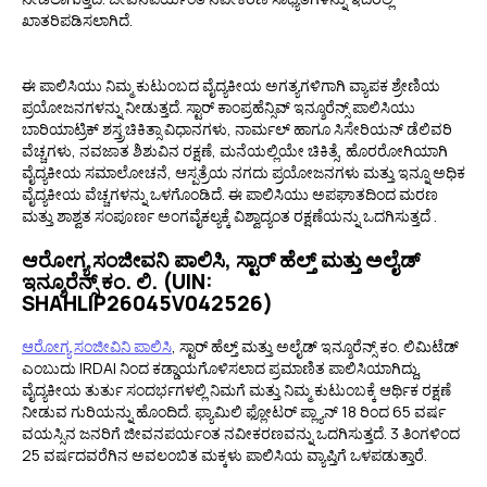
ಖಾತರಿಪಡಿಸಲಾಗಿದೆ.
ಈ ಪಾಲಿಸಿಯು ನಿಮ್ಮ ಕುಟುಂಬದ ವೈದ್ಯಕೀಯ ಅಗತ್ಯಗಳಿಗಾಗಿ ವ್ಯಾಪಕ ಶ್ರೇಣಿಯ
ಪ್ರಯೋಜನಗಳನ್ನು ನೀಡುತ್ತದೆ. ಸ್ಟಾರ್ ಕಾಂಪ್ರಹೆನ್ಸಿವ್ ಇನ್ಶೂರೆನ್ಸ್ ಪಾಲಿಸಿಯು
ಬಾರಿಯಾಟ್ರಿಕ್ ಶಸ್ತ್ರಚಿಕಿತ್ಸಾ ವಿಧಾನಗಳು, ನಾರ್ಮಲ್ ಹಾಗೂ ಸಿಸೇರಿಯನ್ ಡೆಲಿವರಿ
ವೆಚ್ಚಗಳು, ನವಜಾತ ಶಿಶುವಿನ ರಕ್ಷಣೆ, ಮನೆಯಲ್ಲಿಯೇ ಚಿಕಿತ್ಸೆ, ಹೊರರೋಗಿಯಾಗಿ
ವೈದ್ಯಕೀಯ ಸಮಾಲೋಚನೆ, ಆಸ್ಪತ್ರೆಯ ನಗದು ಪ್ರಯೋಜನಗಳು ಮತ್ತು ಇನ್ನೂ ಅಧಿಕ
ವೈದ್ಯಕೀಯ ವೆಚ್ಚಗಳನ್ನು ಒಳಗೊಂಡಿದೆ. ಈ ಪಾಲಿಸಿಯು ಅಪಘಾತದಿಂದ ಮರಣ
ಮತ್ತು ಶಾಶ್ವತ ಸಂಪೂರ್ಣ ಅಂಗವೈಕಲ್ಯಕ್ಕೆ ವಿಶ್ವಾದ್ಯಂತ ರಕ್ಷಣೆಯನ್ನು ಒದಗಿಸುತ್ತದೆ .
ಆರೋಗ್ಯ ಸಂಜೀವನಿ ಪಾಲಿಸಿ, ಸ್ಟಾರ್ ಹೆಲ್ತ್ ಮತ್ತು ಅಲೈಡ್
ಇನ್ಶೂರೆನ್ಸ್ ಕಂ. ಲಿ. (UIN:
SHAHLIP26045V042526)
ಆರೋಗ್ಯ ಸಂಜೀವಿನಿ ಪಾಲಿಸಿ
, ಸ್ಟಾರ್ ಹೆಲ್ತ್ ಮತ್ತು ಅಲೈಡ್ ಇನ್ಶೂರೆನ್ಸ್ ಕಂ. ಲಿಮಿಟೆಡ್
ಎಂಬುದು IRDAI ನಿಂದ ಕಡ್ಡಾಯಗೊಳಿಸಲಾದ ಪ್ರಮಾಣಿತ ಪಾಲಿಸಿಯಾಗಿದ್ದು,
ವೈದ್ಯಕೀಯ ತುರ್ತು ಸಂದರ್ಭಗಳಲ್ಲಿ ನಿಮಗೆ ಮತ್ತು ನಿಮ್ಮ ಕುಟುಂಬಕ್ಕೆ ಆರ್ಥಿಕ ರಕ್ಷಣೆ
ನೀಡುವ ಗುರಿಯನ್ನು ಹೊಂದಿದೆ. ಫ್ಯಾಮಿಲಿ ಫ್ಲೋಟರ್ ಪ್ಲ್ಯಾನ್ 18 ರಿಂದ 65 ವರ್ಷ
ವಯಸ್ಸಿನ ಜನರಿಗೆ ಜೀವನಪರ್ಯಂತ ನವೀಕರಣವನ್ನು ಒದಗಿಸುತ್ತದೆ. 3 ತಿಂಗಳಿಂದ
25 ವರ್ಷದವರೆಗಿನ ಅವಲಂಬಿತ ಮಕ್ಕಳು ಪಾಲಿಸಿಯ ವ್ಯಾಪ್ತಿಗೆ ಒಳಪಡುತ್ತಾರೆ.