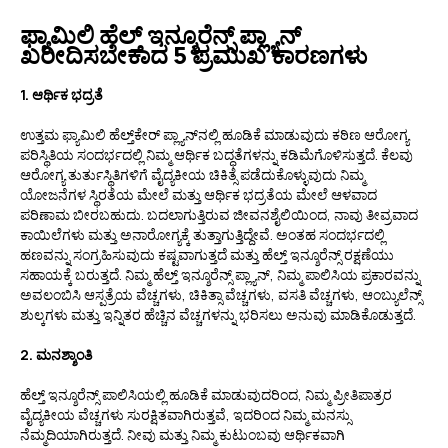
ಫ್ಯಾಮಿಲಿ ಹೆಲ್ತ್ ಇನ್ಶೂರೆನ್ಸ್ ಪ್ಲ್ಯಾನ್
ಖರೀದಿಸಬೇಕಾದ 5 ಪ್ರಮುಖ ಕಾರಣಗಳು
1. ಆರ್ಥಿಕ ಭದ್ರತೆ
ಉತ್ತಮ ಫ್ಯಾಮಿಲಿ ಹೆಲ್ತ್‌ಕೇರ್ ಪ್ಲ್ಯಾನ್‌ನಲ್ಲಿ ಹೂಡಿಕೆ ಮಾಡುವುದು ಕಠಿಣ ಆರೋಗ್ಯ
ಪರಿಸ್ಥಿತಿಯ ಸಂದರ್ಭದಲ್ಲಿ ನಿಮ್ಮ ಆರ್ಥಿಕ ಬದ್ಧತೆಗಳನ್ನು ಕಡಿಮೆಗೊಳಿಸುತ್ತದೆ. ಕೆಲವು
ಆರೋಗ್ಯ ತುರ್ತುಸ್ಥಿತಿಗಳಿಗೆ ವೈದ್ಯಕೀಯ ಚಿಕಿತ್ಸೆ ಪಡೆದುಕೊಳ್ಳುವುದು ನಿಮ್ಮ
ಯೋಜನೆಗಳ ಸ್ಥಿರತೆಯ ಮೇಲೆ ಮತ್ತು ಆರ್ಥಿಕ ಭದ್ರತೆಯ ಮೇಲೆ ಆಳವಾದ
ಪರಿಣಾಮ ಬೀರಬಹುದು. ಬದಲಾಗುತ್ತಿರುವ ಜೀವನಶೈಲಿಯಿಂದ, ನಾವು ತೀವ್ರವಾದ
ಕಾಯಿಲೆಗಳು ಮತ್ತು ಅನಾರೋಗ್ಯಕ್ಕೆ ತುತ್ತಾಗುತ್ತಿದ್ದೇವೆ. ಅಂತಹ ಸಂದರ್ಭದಲ್ಲಿ
ಹಣವನ್ನು ಸಂಗ್ರಹಿಸುವುದು ಕಷ್ಟವಾಗುತ್ತದೆ ಮತ್ತು ಹೆಲ್ತ್ ಇನ್ಶೂರೆನ್ಸ್ ರಕ್ಷಣೆಯು
ಸಹಾಯಕ್ಕೆ ಬರುತ್ತದೆ. ನಿಮ್ಮ ಹೆಲ್ತ್ ಇನ್ಶೂರೆನ್ಸ್ ಪ್ಲ್ಯಾನ್, ನಿಮ್ಮ ಪಾಲಿಸಿಯ ಪ್ರಕಾರವನ್ನು
ಅವಲಂಬಿಸಿ ಆಸ್ಪತ್ರೆಯ ವೆಚ್ಚಗಳು, ಚಿಕಿತ್ಸಾ ವೆಚ್ಚಗಳು, ವಸತಿ ವೆಚ್ಚಗಳು, ಆಂಬ್ಯುಲೆನ್ಸ್
ಶುಲ್ಕಗಳು ಮತ್ತು ಇನ್ನಿತರ ಹೆಚ್ಚಿನ ವೆಚ್ಚಗಳನ್ನು ಭರಿಸಲು ಅನುವು ಮಾಡಿಕೊಡುತ್ತದೆ.
2. ಮನಶ್ಶಾಂತಿ
ಹೆಲ್ತ್ ಇನ್ಶೂರೆನ್ಸ್ ಪಾಲಿಸಿಯಲ್ಲಿ ಹೂಡಿಕೆ ಮಾಡುವುದರಿಂದ, ನಿಮ್ಮ ಪ್ರೀತಿಪಾತ್ರರ
ವೈದ್ಯಕೀಯ ವೆಚ್ಚಗಳು ಸುರಕ್ಷಿತವಾಗಿರುತ್ತವೆ, ಇದರಿಂದ ನಿಮ್ಮ ಮನಸ್ಸು
ನೆಮ್ಮದಿಯಾಗಿರುತ್ತದೆ. ನೀವು ಮತ್ತು ನಿಮ್ಮ ಕುಟುಂಬವು ಆರ್ಥಿಕವಾಗಿ