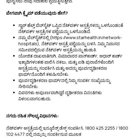
ಪೂರೈಸಲು ನಾವು ಸದಾಕಾಲ ಪ್ರಯತ್ನಿಸುತ್ತೇವೆ.
ವೇಗವಾಗಿ ಕ್ಲೈಮ್ ಪಡೆಯುವುದು ಹೇಗೆ?
ಸ್ಟಾರ್ ಹೆಲ್ತ್ ವೆಬ್‌ಸೈಟ್ ಒಪ್ಪಿದ ನೆಟ್‌ವರ್ಕ್ ಆಸ್ಪತ್ರೆಗಳನ್ನು ಒಳಗೊಂಡಂತೆ
ನೆಟ್‌ವರ್ಕ್ ಆಸ್ಪತ್ರೆಗಳ ಪಟ್ಟಿಯನ್ನು ಒಳಗೊಂಡಿದೆ.
ನಮ್ಮ ವೆಬ್‌ಸೈಟ್‌ನಲ್ಲಿ (https://www.starhealth.in/network-
hospitals), ನೆಟ್‌ವರ್ಕ್ ಆಸ್ಪತ್ರೆ ಪಟ್ಟಿಯನ್ನು ಬಳಸಿ. ನಿಮ್ಮ ನಿವಾಸದ
ಸಮೀಪದಲ್ಲಿರುವ ನೆಟ್‌ವರ್ಕ್ ಆಸ್ಪತ್ರೆಯನ್ನು ಹುಡುಕಿ.
ಯೋಜಿತ ದಾಖಲಾತಿಗಾಗಿ, ವಿಮಾದಾರರ ಪಾನ್‌ಕಾರ್ಡ್, ಆಧಾರ್ ಕಾರ್ಡ್
ಇತ್ಯಾದಿಗಳಂತಹ ಪಾಲಿಸಿ ನಕಲು, ಮತ್ತು ಐಡಿ ಪುರಾವೆಗಳೊಂದಿಗೆ
ಆಸ್ಪತ್ರೆಯನ್ನು ಸಂಪರ್ಕಿಸಿ ಮತ್ತು ಅದನ್ನು ಪೂರ್ವದೃಢೀಕರಣ
ಫಾರ್ಮ್‌ನೊಂದಿಗೆ ಕಳುಹಿಸಬೇಕು.
ಪೂರ್ವದೃಢೀಕರಣ ಫಾರ್ಮ್‌ನಲ್ಲಿ ನಿಮ್ಮ ಸಂಪರ್ಕ ಸಂಖ್ಯೆಯನ್ನು
ಸೇರಿಸಬೇಕು.
ವಿವರಗಳು ಅಪೂರ್ಣವಾಗಿದ್ದರೆ ದೃಢೀಕರಣ ವಿನಂತಿಗಳು
ವಿಳಂಬವಾಗಬಹುದು.
ನಗದು ರಹಿತ ಸೌಲಭ್ಯ ವಿಧಾನಗಳು:
ನೆಟ್‌ವರ್ಕ್ ಆಸ್ಪತ್ರೆಯಲ್ಲಿ ಇನ್ಶೂರೆನ್ಸ್ ಡೆಸ್ಕ್ ಸಂಪರ್ಕಿಸಿ. 1800 425 2255 / 1800
102 4477 ನಲ್ಲಿ ನಮ್ಮನ್ನು ಸಂಪರ್ಕಿಸುವ ಮೂಲಕ