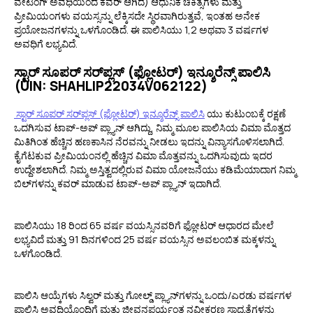
ವೇಟಿಂಗ್ ಅವಧಿಯಿಂದ ಕವರ್ ಆಗಿದೆ) ಆಧುನಿಕ ಚಿಕಿತ್ಸೆಗಳು ಮತ್ತು
ಪ್ರೀಮಿಯಂಗಳು ವಯಸ್ಸನ್ನು ಲೆಕ್ಕಿಸದೇ ಸ್ಥಿರವಾಗಿರುತ್ತವೆ, ಇಂತಹ ಅನೇಕ
ಪ್ರಯೋಜನಗಳನ್ನು ಒಳಗೊಂಡಿದೆ. ಈ ಪಾಲಿಸಿಯು 1,2 ಅಥವಾ 3 ವರ್ಷಗಳ
ಅವಧಿಗೆ ಲಭ್ಯವಿದೆ.
ಸ್ಟಾರ್ ಸೂಪರ್ ಸರ್‌ಪ್ಲಸ್ (ಫ್ಲೋಟರ್) ಇನ್ಶೂರೆನ್ಸ್ ಪಾಲಿಸಿ
(UIN: SHAHLIP22034V062122)
ಸ್ಟಾರ್ ಸೂಪರ್ ಸರ್‌ಪ್ಲಸ್ (ಫ್ಲೋಟರ್) ಇನ್ಶೂರೆನ್ಸ್ ಪಾಲಿಸಿ
ಯು ಕುಟುಂಬಕ್ಕೆ ರಕ್ಷಣೆ
ಒದಗಿಸುವ ಟಾಪ್-ಅಪ್ ಪ್ಲ್ಯಾನ್ ಆಗಿದ್ದು, ನಿಮ್ಮ ಮೂಲ ಪಾಲಿಸಿಯ ವಿಮಾ ಮೊತ್ತದ
ಮಿತಿಗಿಂತ ಹೆಚ್ಚಿನ ಹಣಕಾಸಿನ ನೆರವನ್ನು ನೀಡಲು ಇದನ್ನು ವಿನ್ಯಾಸಗೊಳಿಸಲಾಗಿದೆ.
ಕೈಗೆಟಕುವ ಪ್ರೀಮಿಯಂನಲ್ಲಿ ಹೆಚ್ಚಿನ ವಿಮಾ ಮೊತ್ತವನ್ನು ಒದಗಿಸುವುದು ಇದರ
ಉದ್ದೇಶಲಾಗಿದೆ. ನಿಮ್ಮ ಅಸ್ತಿತ್ವದಲ್ಲಿರುವ ವಿಮಾ ಯೋಜನೆಯು ಕಡಿಮೆಯಾದಾಗ ನಿಮ್ಮ
ಬಿಲ್‌ಗಳನ್ನು ಕವರ್ ಮಾಡುವ ಟಾಪ್-ಅಪ್ ಪ್ಲ್ಯಾನ್ ಇದಾಗಿದೆ.
ಪಾಲಿಸಿಯು 18 ರಿಂದ 65 ವರ್ಷ ವಯಸ್ಸಿನವರಿಗೆ ಫ್ಲೋಟರ್ ಆಧಾರದ ಮೇಲೆ
ಲಭ್ಯವಿದೆ ಮತ್ತು 91 ದಿನಗಳಿಂದ 25 ವರ್ಷ ವಯಸ್ಸಿನ ಅವಲಂಬಿತ ಮಕ್ಕಳನ್ನು
ಒಳಗೊಂಡಿದೆ.
ಪಾಲಿಸಿ ಆಯ್ಕೆಗಳು ಸಿಲ್ವರ್ ಮತ್ತು ಗೋಲ್ಡ್ ಪ್ಲ್ಯಾನ್‌ಗಳನ್ನು ಒಂದು/ಎರಡು ವರ್ಷಗಳ
ಪಾಲಿಸಿ ಅವಧಿಯೊಂದಿಗೆ ಮತ್ತು ಜೀವನಪರ್ಯಂತ ನವೀಕರಣ ಸಾಧ್ಯತೆಗಳನ್ನು